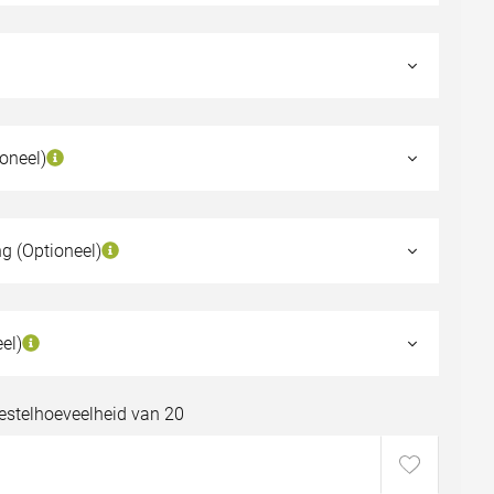
oneel)
g (Optioneel)
el)
n
bestelhoeveelheid van 20