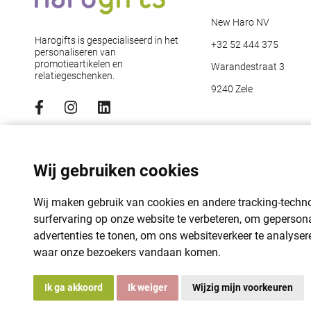
New Haro NV
Harogifts is gespecialiseerd in het
+32 52 444 375
personaliseren van
promotieartikelen en
Warandestraat 3
relatiegeschenken.
9240 Zele
Abonneer je op de nieuwsbrief
Emailadres
*
Wij gebruiken cookies
Wij maken gebruik van cookies en andere tracking-tech
surfervaring op onze website te verbeteren, om geperson
advertenties te tonen, om ons websiteverkeer te analyser
waar onze bezoekers vandaan komen.
Ik ga akkoord
Ik weiger
Wijzig mijn voorkeuren
© 2026 Harogifts
BE98765445
Cookie beleid
Voorwaarden en bepalingen