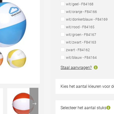
wit/geel - F84168
wit/oranje - F84166
wit/donkerblauw - F84169
wit/rood - F84165
wit/groen - F84167
wit/zwart - F84163
zwart - F84162
wit/blauw - F84164
Staal aanvragen?
Kies het aantal kleuren voor 
Geen bedrukking
1 kleur
Selecteer het aantal stuks