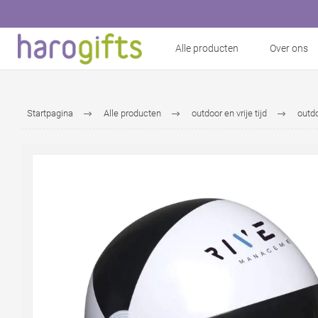
Alle producten
Over ons
Startpagina
Alle producten
outdoor en vrije tijd
outd