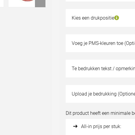
2 kleuren
20
€0,70
3 kleuren
40
€0,69
Kies een drukpositie
4 kleuren
80
€0,68
160
€0,66
Voeg je PMS-kleuren toe (Opti
320
€0,65
Kies een ander aantal
Te bedrukken tekst / opmerkin
Staal aanvragen?
Upload je bedrukking (Optione
Bestand uploade
Dit product heeft een minimale 
All-in prijs per stuk: