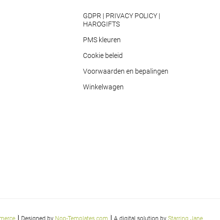
GDPR | PRIVACY POLICY |
HAROGIFTS
PMS kleuren
Cookie beleid
Voorwaarden en bepalingen
Winkelwagen
merce
Designed by
Nop-Templates.com
A digital solution by
Starring Jane