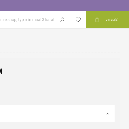
0
ITEM(S)
M