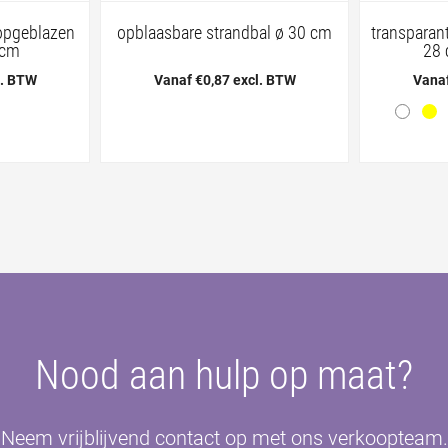
opgeblazen
opblaasbare strandbal ø 30 cm
transparan
 cm
28 
l. BTW
Vanaf €0,87 excl. BTW
Vanaf
Nood aan hulp op maat?
Neem vrijblijvend contact op met ons verkoopteam.