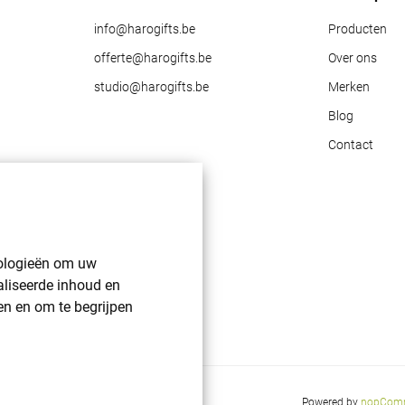
info@harogifts.be
Producten
offerte@harogifts.be
Over ons
studio@harogifts.be
Merken
Blog
Contact
nologieën om uw
aliseerde inhoud en
en en om te begrijpen
Powered by
nopCom