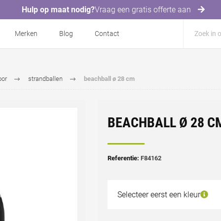
Hulp op maat nodig?
Vraag een gratis offerte aan
Merken
Blog
Contact
oor
strandballen
beachball ø 28 cm
BEACHBALL Ø 28 C
Referentie:
F84162
Selecteer eerst een kleur