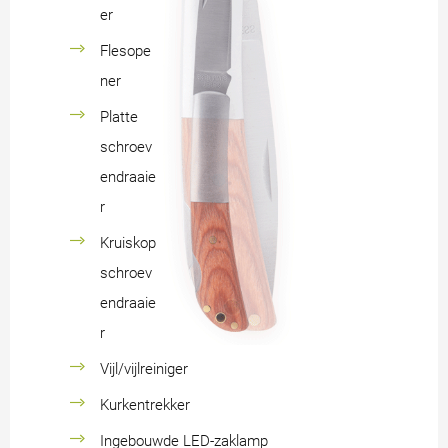
er
Flesope
ner
Platte
schroev
endraaie
r
Kruiskop
schroev
endraaie
r
Vijl/vijlreiniger
Kurkentrekker
Ingebouwde LED-zaklamp