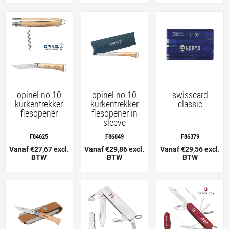
opinel no 10
opinel no 10
swisscard
kurkentrekker
kurkentrekker
classic
flesopener
flesopener in
sleeve
F84625
F86849
F86379
Vanaf €27,67 excl.
Vanaf €29,86 excl.
Vanaf €29,56 excl.
BTW
BTW
BTW