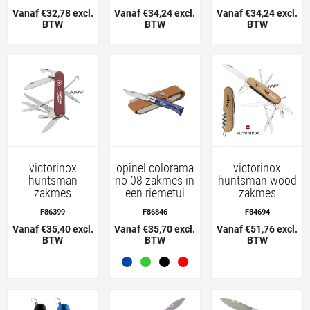
Vanaf €32,78 excl.
Vanaf €34,24 excl.
Vanaf €34,24 excl.
BTW
BTW
BTW
victorinox
opinel colorama
victorinox
huntsman
no 08 zakmes in
huntsman wood
zakmes
een riemetui
zakmes
F86399
F86846
F84694
Vanaf €35,40 excl.
Vanaf €35,70 excl.
Vanaf €51,76 excl.
BTW
BTW
BTW