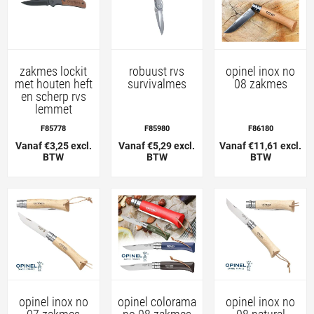
zakmes lockit
robuust rvs
opinel inox no
met houten heft
survivalmes
08 zakmes
en scherp rvs
lemmet
F85778
F85980
F86180
Vanaf €3,25 excl.
Vanaf €5,29 excl.
Vanaf €11,61 excl.
BTW
BTW
BTW
opinel inox no
opinel colorama
opinel inox no