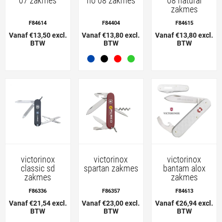
07 zakmes
no 08 zakmes
08 natural
zakmes
F84614
F84404
F84615
Vanaf €13,50 excl.
Vanaf €13,80 excl.
Vanaf €13,80 excl.
BTW
BTW
BTW
victorinox
victorinox
victorinox
classic sd
spartan zakmes
bantam alox
zakmes
zakmes
F86336
F86357
F84613
Vanaf €21,54 excl.
Vanaf €23,00 excl.
Vanaf €26,94 excl.
BTW
BTW
BTW