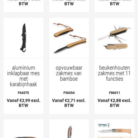
BTW
BTW
BTW
aluminium
opvouwbaar
beukenhouten
inklapbaar mes
zakmes van
zakmes met 11
met
bamboe
functies
karabijnhaak
F64375
F56554
F86011
Vanaf €2,99 excl.
Vanaf €2,71 excl.
Vanaf €2,88 excl.
BTW
BTW
BTW