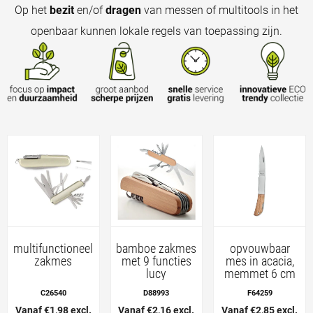
Op het
bezit
en/of
dragen
van messen of multitools in het
openbaar kunnen lokale regels van toepassing zijn.
multifunctioneel
bamboe zakmes
opvouwbaar
zakmes
met 9 functies
mes in acacia,
lucy
memmet 6 cm
C26540
D88993
F64259
Vanaf €1,98 excl.
Vanaf €2,16 excl.
Vanaf €2,85 excl.