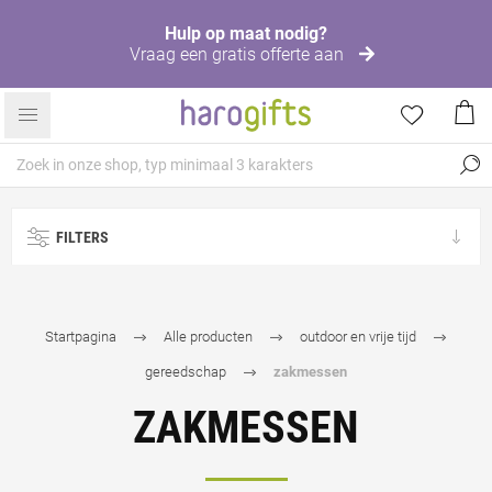
Hulp op maat nodig?
Vraag een gratis offerte aan
FILTERS
Startpagina
Alle producten
outdoor en vrije tijd
gereedschap
zakmessen
ZAKMESSEN