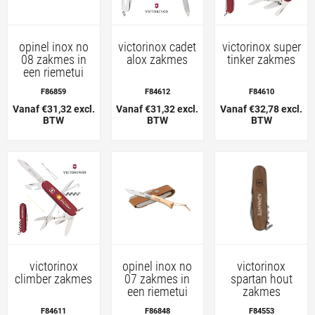
opinel inox no
victorinox cadet
victorinox super
08 zakmes in
alox zakmes
tinker zakmes
een riemetui
F86859
F84612
F84610
Vanaf €31,32 excl.
Vanaf €31,32 excl.
Vanaf €32,78 excl.
BTW
BTW
BTW
victorinox
opinel inox no
victorinox
climber zakmes
07 zakmes in
spartan hout
een riemetui
zakmes
F84611
F86848
F84553