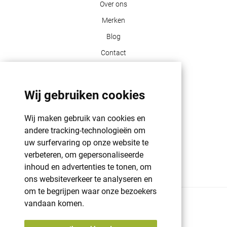
Over ons
Merken
Blog
Contact
Klant info
Wij gebruiken cookies
GDPR | PRIVACY POLICY | HAROGIFTS
PMS kleuren
Wij maken gebruik van cookies en
andere tracking-technologieën om
Cookie beleid
uw surfervaring op onze website te
Voorwaarden en bepalingen
verbeteren, om gepersonaliseerde
Winkelwagen
inhoud en advertenties te tonen, om
ons websiteverkeer te analyseren en
om te begrijpen waar onze bezoekers
vandaan komen.
© 2026 Harogifts
BE98765445
Cookie beleid