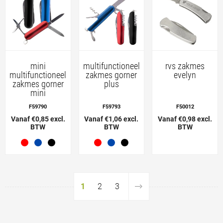
mini
multifunctioneel
rvs zakmes
multifunctioneel
zakmes gorner
evelyn
zakmes gorner
plus
mini
F59790
F59793
F50012
Vanaf €0,85 excl.
Vanaf €1,06 excl.
Vanaf €0,98 excl.
BTW
BTW
BTW
1
2
3