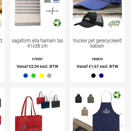
d
sagaform ella hamam tas
trucker pet gerecycleerd
41x38 cm
katoen
F75997
F85874
Vanaf €2,54 excl. BTW
Vanaf €1,67 excl. BTW