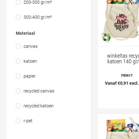
200-300 gr/m²
300-400 gr/m²
Materiaal
canvas
winkeltas recy
katoen 140 gr
katoen
F85617
papier
Vanaf €0,91 excl
recycled canvas
recycled katoen
r-pet