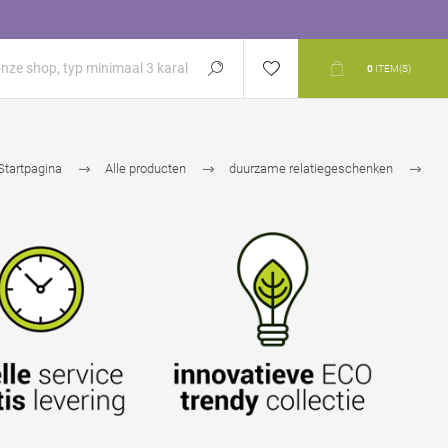
0
ITEM(S)
Startpagina
Alle producten
duurzame relatiegeschenken
gerecycleerde materialen
recycled katoen