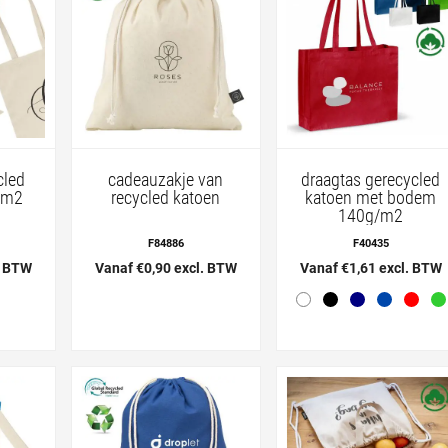
cled
cadeauzakje van
draagtas gerecycled
/m2
recycled katoen
katoen met bodem
140g/m2
F84886
F40435
. BTW
Vanaf €0,90 excl. BTW
Vanaf €1,61 excl. BTW