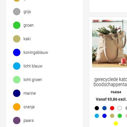
grijs
groen
kaki
koningsblauw
licht blauw
gerecyclede kat
licht groen
boodschappenta
F64264
marine
Vanaf €0,86 excl
oranje
paars