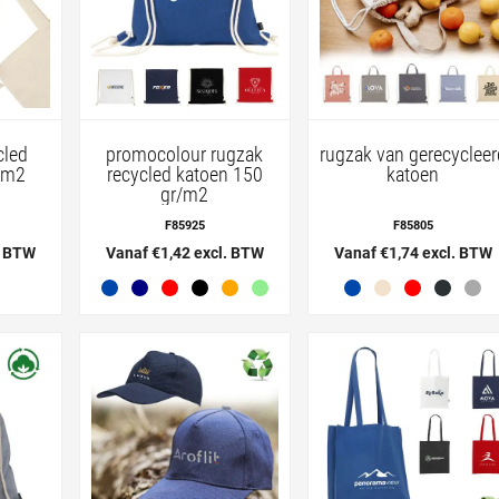
cled
promocolour rugzak
rugzak van gerecycleer
/m2
recycled katoen 150
katoen
gr/m2
F85925
F85805
. BTW
Vanaf €1,42 excl. BTW
Vanaf €1,74 excl. BTW