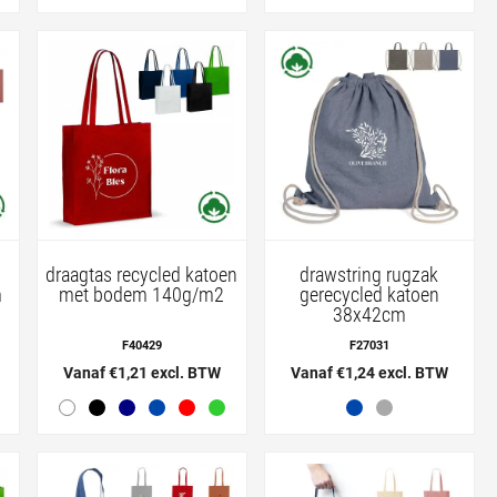
draagtas recycled katoen
drawstring rugzak
m
met bodem 140g/m2
gerecycled katoen
38x42cm
F40429
F27031
Vanaf €1,21 excl. BTW
Vanaf €1,24 excl. BTW