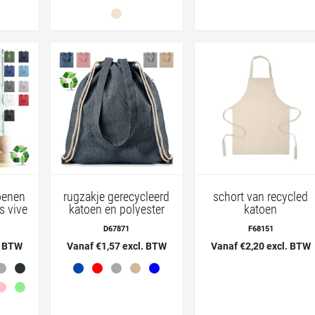
oenen
rugzakje gerecycleerd
schort van recycled
s vive
katoen en polyester
katoen
D67871
F68151
. BTW
Vanaf €1,57 excl. BTW
Vanaf €2,20 excl. BTW