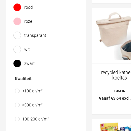
rood
roze
transparant
wit
zwart
recycled kato
koeltas
Kwaliteit
<100 gr/m²
F36416
Vanaf €3,64 excl
>500 gr/m²
100-200 gr/m²