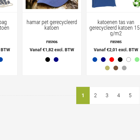
bag
hamar pet gerecycleerd
katoenen tas van
atoen
katoen
gerecycleerd katoen 1
g/m2
F85906
F85985
. BTW
Vanaf €1,82 excl. BTW
Vanaf €2,01 excl. BTW
1
2
3
4
5