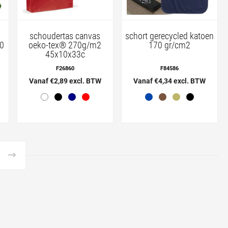
schoudertas canvas
schort gerecycled katoen
50
oeko-tex® 270g/m2
170 gr/cm2
45x10x33c
F26860
F84586
Vanaf €2,89 excl. BTW
Vanaf €4,34 excl. BTW