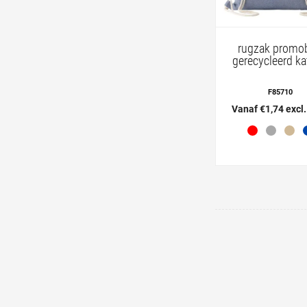
rugzak promo
gerecycleerd k
F85710
Vanaf €1,74 excl