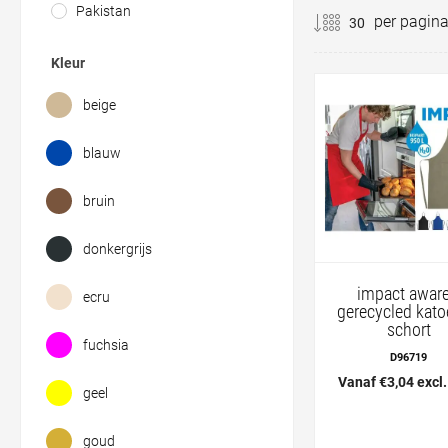
Pakistan
per pagin
Kleur
beige
blauw
bruin
donkergrijs
impact awar
ecru
gerecycled kat
schort
fuchsia
D96719
Vanaf €3,04 excl
geel
goud