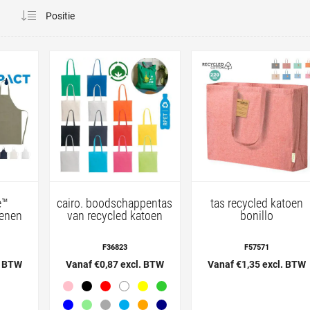
a
e™
cairo. boodschappentas
tas recycled katoen
oenen
van recycled katoen
bonillo
F36823
F57571
. BTW
Vanaf €0,87 excl. BTW
Vanaf €1,35 excl. BTW