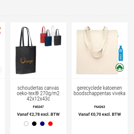
schoudertas canvas
gerecyclede katoenen
oeko-tex® 270g/m2
boodschappentas viveka
42x12x43c
F40247
F64263
Vanaf €2,78 excl. BTW
Vanaf €0,70 excl. BTW