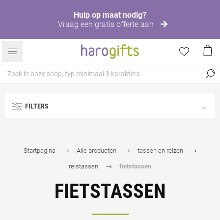
Hulp op maat nodig?
Vraag een gratis offerte aan
FILTERS
Startpagina
Alle producten
tassen en reizen
reistassen
fietstassen
FIETSTASSEN