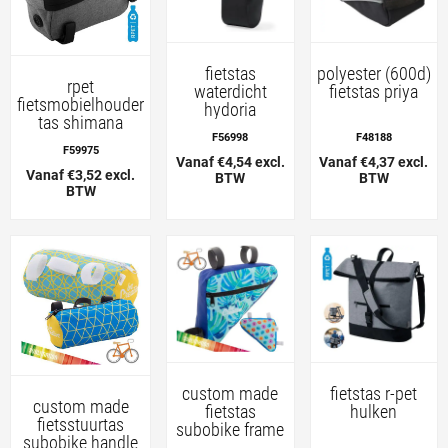
fietstas
polyester (600d)
rpet
waterdicht
fietstas priya
fietsmobielhouder
hydoria
tas shimana
F56998
F48188
F59975
Vanaf €4,54 excl.
Vanaf €4,37 excl.
Vanaf €3,52 excl.
BTW
BTW
BTW
custom made
fietstas r-pet
custom made
fietstas
hulken
fietsstuurtas
subobike frame
subobike handle