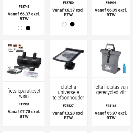
F58750
F56996
F58748
Vanaf €6,37 excl.
Vanaf €6,05 excl.
Vanaf €6,37 excl.
BTW
BTW
BTW
clutcha
felta fietstas van
fietsreparatieset
universele
gerecycled vilt
wein
telefoonhouder
F11301
F75527
F44166
Vanaf €7,78 excl.
Vanaf €3,28 excl.
Vanaf €5,97 excl.
BTW
BTW
BTW