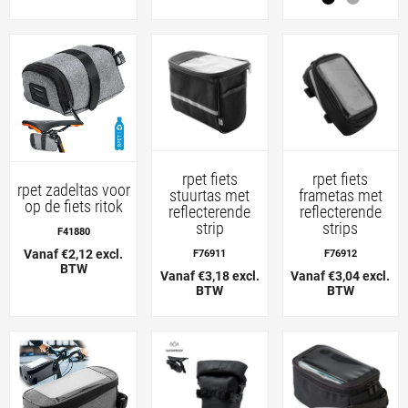
rpet fiets
rpet fiets
rpet zadeltas voor
stuurtas met
frametas met
op de fiets ritok
reflecterende
reflecterende
strip
strips
F41880
Vanaf €2,12 excl.
F76911
F76912
BTW
Vanaf €3,18 excl.
Vanaf €3,04 excl.
BTW
BTW