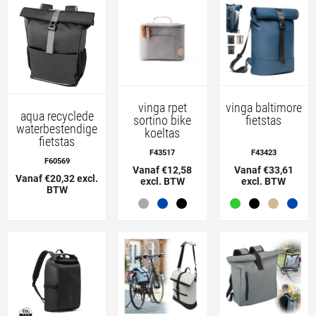
vinga rpet
vinga baltimore
aqua recyclede
sortino bike
fietstas
waterbestendige
koeltas
fietstas
F43517
F43423
F60569
Vanaf €12,58
Vanaf €33,61
Vanaf €20,32 excl.
excl. BTW
excl. BTW
BTW