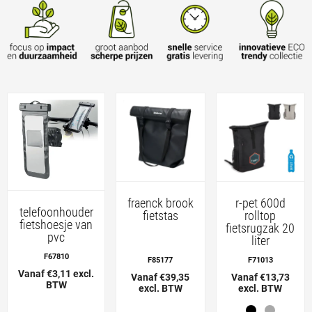
fraenck brook
r-pet 600d
telefoonhouder
fietstas
rolltop
fietshoesje van
fietsrugzak 20
pvc
liter
F67810
F85177
F71013
Vanaf €3,11 excl.
Vanaf €39,35
Vanaf €13,73
BTW
excl. BTW
excl. BTW