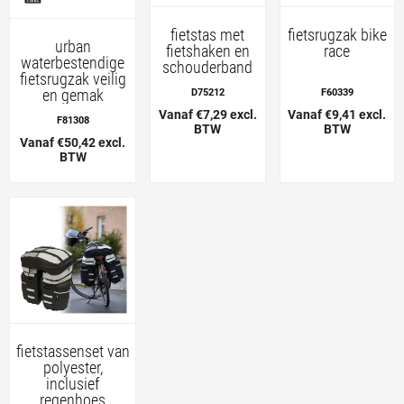
fietstas met
fietsrugzak bike
urban
fietshaken en
race
waterbestendige
schouderband
fietsrugzak veilig
en gemak
D75212
F60339
Vanaf €7,29 excl.
Vanaf €9,41 excl.
F81308
BTW
BTW
Vanaf €50,42 excl.
BTW
fietstassenset van
polyester,
inclusief
regenhoes