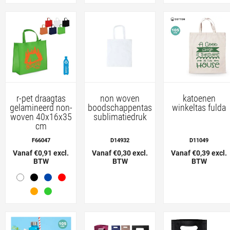
r-pet draagtas
non woven
katoenen
gelamineerd non-
boodschappentas
winkeltas fulda
woven 40x16x35
sublimatiedruk
cm
F66047
D14932
D11049
Vanaf €0,91 excl.
Vanaf €0,30 excl.
Vanaf €0,39 excl.
BTW
BTW
BTW