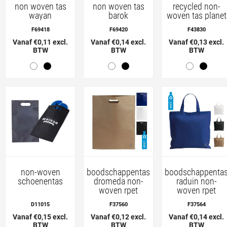
non woven tas
non woven tas
recycled non-
wayan
barok
woven tas planet
F69418
F69420
F43830
Vanaf €0,11 excl.
Vanaf €0,14 excl.
Vanaf €0,13 excl.
BTW
BTW
BTW
non-woven
boodschappentas
boodschappenta
schoenentas
dromeda non-
raduin non-
woven rpet
woven rpet
D11015
F37560
F37564
Vanaf €0,15 excl.
Vanaf €0,12 excl.
Vanaf €0,14 excl.
BTW
BTW
BTW