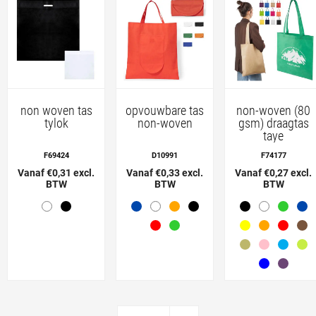
non woven tas
opvouwbare tas
non-woven (80
tylok
non-woven
gsm) draagtas
taye
F69424
D10991
F74177
Vanaf €0,31 excl.
Vanaf €0,33 excl.
Vanaf €0,27 excl.
BTW
BTW
BTW