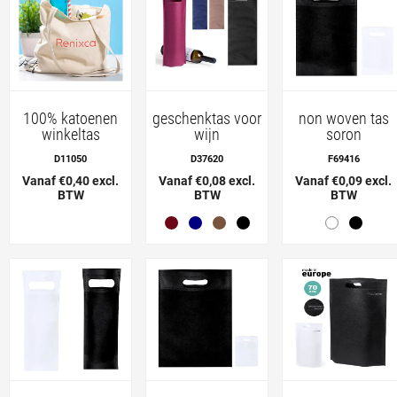
100% katoenen
geschenktas voor
non woven tas
winkeltas
wijn
soron
D11050
D37620
F69416
Vanaf €0,40 excl.
Vanaf €0,08 excl.
Vanaf €0,09 excl.
BTW
BTW
BTW