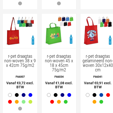
r-pet draagtas
r-pet draagtas
r-pet draagtas
non-woven 38 x 9
non-woven 45 x
gelamineerd non
x 42cm 75g/m2
18 x 45cm
woven 30x12x40
75g/m2
cm
F66007
F66034
F66041
Vanaf €0,72 excl.
Vanaf €1,08 excl.
Vanaf €0,91 excl.
BTW
BTW
BTW