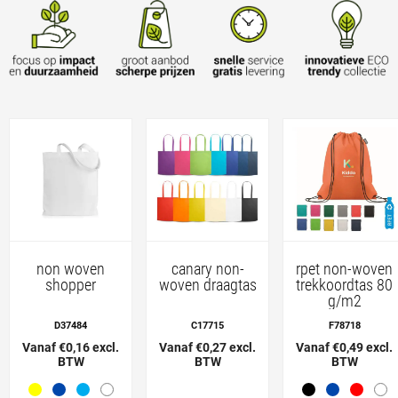
non woven
canary non-
rpet non-woven
shopper
woven draagtas
trekkoordtas 80
g/m2
D37484
C17715
F78718
Vanaf €0,16 excl.
Vanaf €0,27 excl.
Vanaf €0,49 excl.
BTW
BTW
BTW