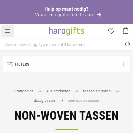
Hulp op maat nodig?
Vraag een gratis offerte aan
FILTERS
Startpagina
Alle producten
tassen en reizen
draagtassen
non-woven tassen
NON-WOVEN TASSEN