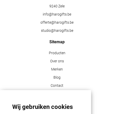
9240 Zele
info@harogifts.be
offerte@harogifts.be
studio@harogifts.be
Sitemap
Producten
Over ons
Merken
Blog
Contact
Klant info
Wij gebruiken cookies
GDPR | PRIVACY POLICY | HAROGIFTS