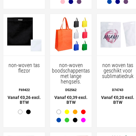
non-woven tas
non-woven
non woven tas
flezor
boodschappentas
geschikt voor
met lange
sublimatiedruk
hengsels.
F69422
D52562
D74743
Vanaf €0,26 excl.
Vanaf €0,39 excl.
Vanaf €0,20 excl.
BTW
BTW
BTW