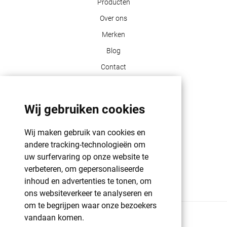
Producten
Over ons
Merken
Blog
Contact
Klant info
Wij gebruiken cookies
GDPR | PRIVACY POLICY | HAROGIFTS
PMS kleuren
Wij maken gebruik van cookies en
andere tracking-technologieën om
Cookie beleid
uw surfervaring op onze website te
Voorwaarden en bepalingen
verbeteren, om gepersonaliseerde
Winkelwagen
inhoud en advertenties te tonen, om
ons websiteverkeer te analyseren en
om te begrijpen waar onze bezoekers
vandaan komen.
© 2026 Harogifts