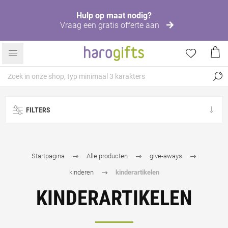
Hulp op maat nodig?
Vraag een gratis offerte aan
FILTERS
Startpagina
Alle producten
give-aways
kinderen
kinderartikelen
KINDERARTIKELEN