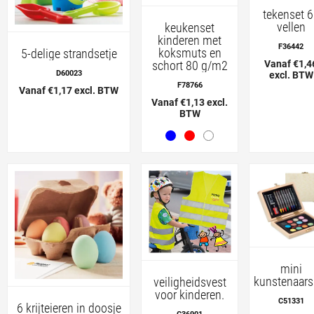
tekenset 
vellen
keukenset
kinderen met
F36442
koksmuts en
5-delige strandsetje
schort 80 g/m2
Vanaf €1,4
D60023
excl. BTW
F78766
Vanaf €1,17 excl. BTW
Vanaf €1,13 excl.
BTW
mini
kunstenaars
veiligheidsvest
voor kinderen.
C51331
6 krijteieren in doosje