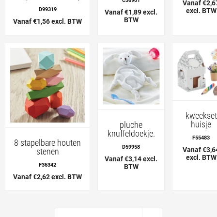
C36901
Vanaf €2,6
D99319
excl. BTW
Vanaf €1,89 excl.
BTW
Vanaf €1,56 excl. BTW
kweekset
huisje
pluche
knuffeldoekje.
F55483
8 stapelbare houten
D59958
Vanaf €3,6
stenen
excl. BTW
Vanaf €3,14 excl.
F36342
BTW
Vanaf €2,62 excl. BTW