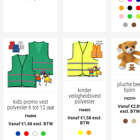
pluche be
björn
kinder
veiligheidsvest
F42370
polyester
kids promo vest
Vanaf €2,8
polyester 6 tot 12 jaar
F66803
excl. BTW
F66806
Vanaf €1,58 excl.
BTW
Vanaf €1,48 excl. BTW