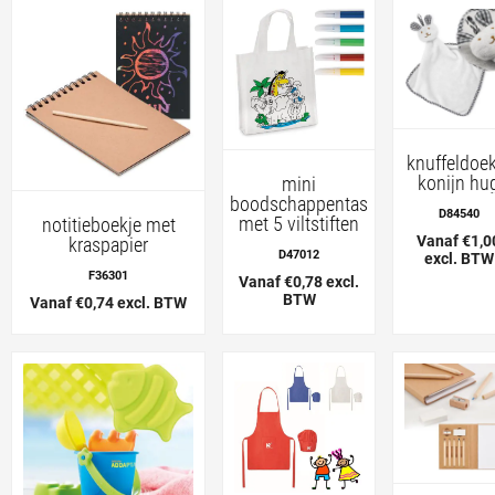
knuffeldoek
konijn hu
mini
boodschappentas
D84540
met 5 viltstiften
notitieboekje met
Vanaf €1,0
kraspapier
D47012
excl. BTW
F36301
Vanaf €0,78 excl.
BTW
Vanaf €0,74 excl. BTW