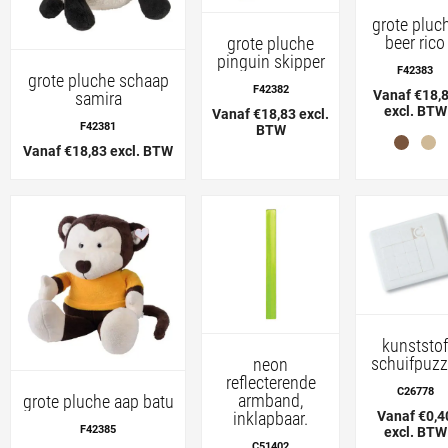
grote pluc
beer rico
grote pluche
pinguin skipper
F42383
grote pluche schaap
F42382
Vanaf €18,
samira
excl. BTW
Vanaf €18,83 excl.
F42381
BTW
Vanaf €18,83 excl. BTW
kunststof
schuifpuzz
neon
reflecterende
C26778
armband,
grote pluche aap batu
inklapbaar.
Vanaf €0,4
F42385
excl. BTW
C51402