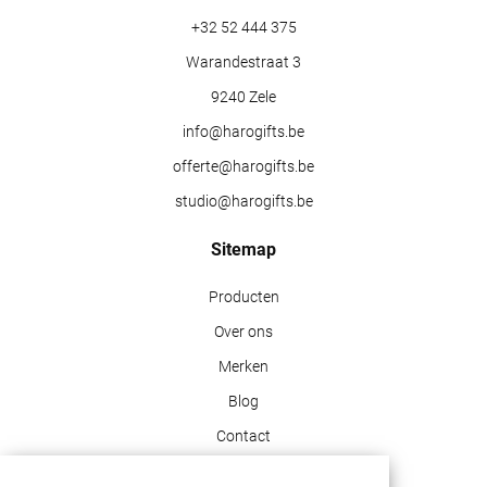
+32 52 444 375
Warandestraat 3
9240 Zele
info@harogifts.be
offerte@harogifts.be
studio@harogifts.be
Sitemap
Producten
Over ons
Merken
Blog
Contact
Klant info