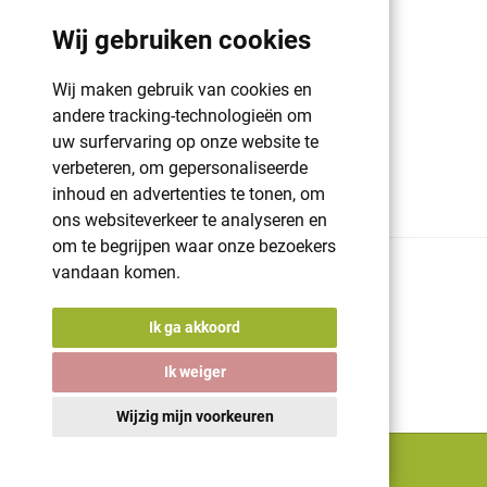
Wij gebruiken cookies
GDPR | PRIVACY POLICY | HAROGIFTS
PMS kleuren
Wij maken gebruik van cookies en
andere tracking-technologieën om
Cookie beleid
uw surfervaring op onze website te
Voorwaarden en bepalingen
verbeteren, om gepersonaliseerde
Winkelwagen
inhoud en advertenties te tonen, om
ons websiteverkeer te analyseren en
om te begrijpen waar onze bezoekers
vandaan komen.
© 2026 Harogifts
BE98765445
Cookie beleid
Ik ga akkoord
Voorwaarden en bepalingen
Powered by
nopCommerce
Ik weiger
Designed by
Nop-Templates.com
A digital solution by
Starring Jane
Wijzig mijn voorkeuren