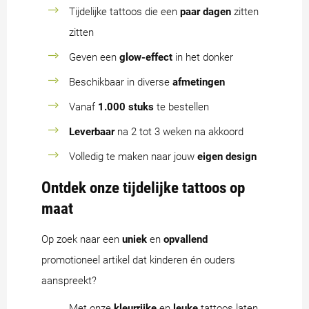
Tijdelijke tattoos die een
paar dagen
zitten
zitten
Geven een
glow-effect
in het donker
Beschikbaar in diverse
afmetingen
Vanaf
1.000 stuks
te bestellen
Leverbaar
na 2 tot 3 weken na akkoord
Volledig te maken naar jouw
eigen design
Ontdek onze tijdelijke tattoos op
maat
Op zoek naar een
uniek
en
opvallend
promotioneel artikel dat kinderen én ouders
aanspreekt?
Met onze
kleurrijke
en
leuke
tattoos laten