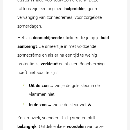
custom made voor jouw zomerevent. Deze
tattoos zijn een origineel
hulpmiddel
, geen
vervanging van zonnecrèmes, voor zorgeloze
zomerdagen.
Het zijn
doorschijnende
stickers die je op je
huid
aanbrengt
. Je smeert je in met voldoende
zonnecrème en als er na een tijd te weinig
protectie is,
verkleurt
de sticker. Bescherming
hoeft niet saai te zijn!
Uit de zon
→ zie je de gele kleur in de
vlammen niet
In de zon
→ zie je de kleur wel 🔥
Zon, muziek, vrienden… tijdig smeren blijft
belangrijk
. Ontdek enkele
voordelen
van onze