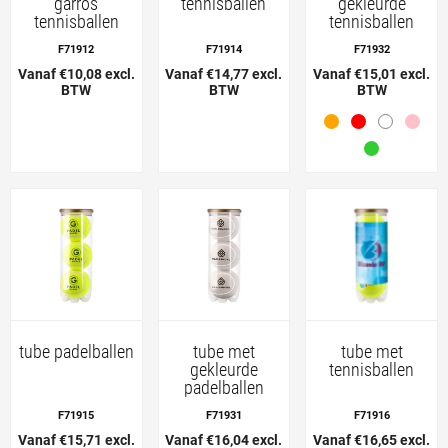
garros
tennisballen
gekleurde
tennisballen
tennisballen
F71912
F71914
F71932
Vanaf €10,08 excl.
Vanaf €14,77 excl.
Vanaf €15,01 excl.
BTW
BTW
BTW
tube padelballen
tube met
tube met
gekleurde
tennisballen
padelballen
F71915
F71931
F71916
Vanaf €15,71 excl.
Vanaf €16,04 excl.
Vanaf €16,65 excl.