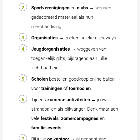
Sportverenigingen
en
clubs
→ wensen
gedecoreerd materiaal als hun
merchandising.
Organisaties
→ zoeken unieke giveaways.
Jeugdorganisaties
→ weggeven van
toegankelijk gifts, bijdragend aan jullie
zichtbaarheid.
Scholen
bestellen goedkoop online ballen →
voor
trainingen
of
toernooien
.
Tijdens
zomerse activiteiten
→ jouw
strandballen als blikvanger. Denk maar aan
vele
festivals
,
zomercampagnes
en
familie-events
.
Bij jullie
op kantoor
→ al gedacht aan