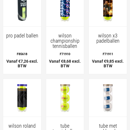
pro padel ballen
wilson
wilson x3
championship
padelballen
tennisballen
F85618
F71910
F71911
Vanaf €7,26 excl.
Vanaf €8,68 excl.
Vanaf €9,85 excl.
BTW
BTW
BTW
wilson roland
tube
tube met