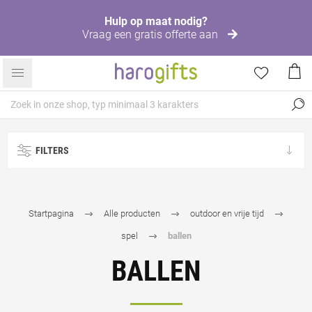
Hulp op maat nodig?
Vraag een gratis offerte aan
FILTERS
Startpagina
Alle producten
outdoor en vrije tijd
spel
ballen
BALLEN