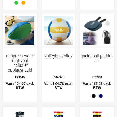
neopreen water
volleybal volley
pickleball peddel
rugbybal
set
inclusief
opblaasnaald
F79145
D84665
F73308
Vanaf €4,97 excl.
Vanaf €4,78 excl.
Vanaf €5,28 excl.
BTW
BTW
BTW