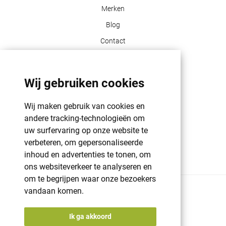
Merken
Blog
Contact
Klant info
Wij gebruiken cookies
GDPR | PRIVACY POLICY | HAROGIFTS
PMS kleuren
Wij maken gebruik van cookies en
Cookie beleid
andere tracking-technologieën om
uw surfervaring op onze website te
Voorwaarden en bepalingen
verbeteren, om gepersonaliseerde
Winkelwagen
inhoud en advertenties te tonen, om
ons websiteverkeer te analyseren en
om te begrijpen waar onze bezoekers
vandaan komen.
© 2026 Harogifts
BE98765445
Cookie beleid
Ik ga akkoord
Voorwaarden en bepalingen