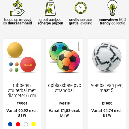
rubberen
opblaasbare pvc
voetbal van pvc,
stuiterbal met
strandbal
maat 5.
diameter 6 cm
F79054
F68118
E49050
Vanaf €0,92 excl.
Vanaf €1,53 excl.
Vanaf €4,74 excl.
BTW
BTW
BTW