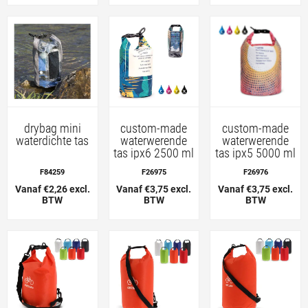
drybag mini
custom-made
custom-made
waterdichte tas
waterwerende
waterwerende
tas ipx6 2500 ml
tas ipx5 5000 ml
F84259
F26975
F26976
Vanaf €2,26 excl.
Vanaf €3,75 excl.
Vanaf €3,75 excl.
BTW
BTW
BTW