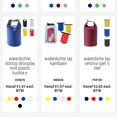
waterdichte,
waterdichte tas
waterdiche tas
ribstop droogtas
kambaxe
veronia rpet 5
met plastic
liter
buckle e
D35878
D85034
F59120
Vanaf €1,47 excl.
Vanaf €1,57 excl.
Vanaf €2,62 excl.
BTW
BTW
BTW