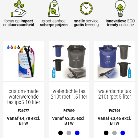
custom-made
waterdichte tas
waterdichte tas
waterwerende
210t rpet 1,5 liter
210t rpet 5 liter
tas ipx5 10 liter
F26977
F67899
F67896
Vanaf €4,78 excl.
Vanaf €2,05 excl.
Vanaf €3,46 excl.
BTW
BTW
BTW