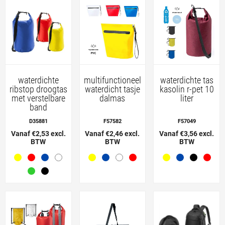
waterdichte
multifunctioneel
waterdichte tas
ribstop droogtas
waterdicht tasje
kasolin r-pet 10
met verstelbare
dalmas
liter
band
D35881
F57582
F57049
Vanaf €2,53 excl.
Vanaf €2,46 excl.
Vanaf €3,56 excl.
BTW
BTW
BTW