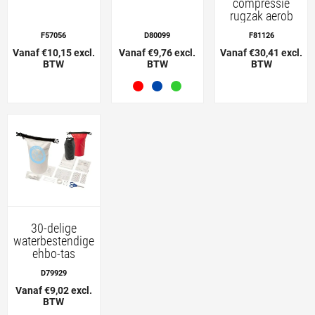
compressie
rugzak aerob
F57056
D80099
F81126
Vanaf €10,15 excl.
Vanaf €9,76 excl.
Vanaf €30,41 excl.
BTW
BTW
BTW
30-delige
waterbestendige
ehbo-tas
D79929
Vanaf €9,02 excl.
BTW