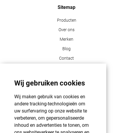
Sitemap
Producten
Over ons
Merken
Blog
Contact
Klant info
Wij gebruiken cookies
GDPR | PRIVACY POLICY | HAROGIFTS
PMS kleuren
Wij maken gebruik van cookies en
Cookie beleid
andere tracking-technologieën om
uw surfervaring op onze website te
Voorwaarden en bepalingen
verbeteren, om gepersonaliseerde
Winkelwagen
inhoud en advertenties te tonen, om
ons websiteverkeer te analyseren en