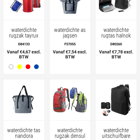
waterdichte
waterdichte as
waterdichte
rugzak tayrux
jagsen
rugtas halnok
D84133
F57055
D80260
Vanaf €4,67 excl.
Vanaf €7,54 excl.
Vanaf €7,78 excl.
BTW
BTW
BTW
waterdichte tas
waterdichte
waterdichte
nandora
rugzak densul
uitschuifbare