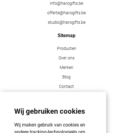
info@harogifts.be
offerte@harogifts.be
studio@harogifts.be
Sitemap
Producten
Over ons
Merken
Blog
Contact
Klant info
Wij gebruiken cookies
GDPR | PRIVACY POLICY | HAROGIFTS
PMS kleuren
Wij maken gebruik van cookies en
andere tracking-technologieën om
Cookie beleid