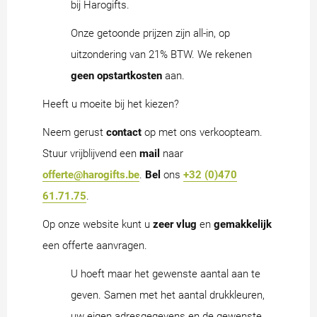
bij Harogifts.
Onze getoonde prijzen zijn all-in, op
uitzondering van 21% BTW. We rekenen
geen opstartkosten
aan.
Heeft u moeite bij het kiezen?
Neem gerust
contact
op met ons verkoopteam.
Stuur vrijblijvend een
mail
naar
offerte@harogifts.be
.
Bel
ons
+32 (0)470
61.71.75
.
Op onze website kunt u
zeer vlug
en
gemakkelijk
een offerte aanvragen.
U hoeft maar het gewenste aantal aan te
geven. Samen met het aantal drukkleuren,
uw eigen adresgegevens en de gewenste