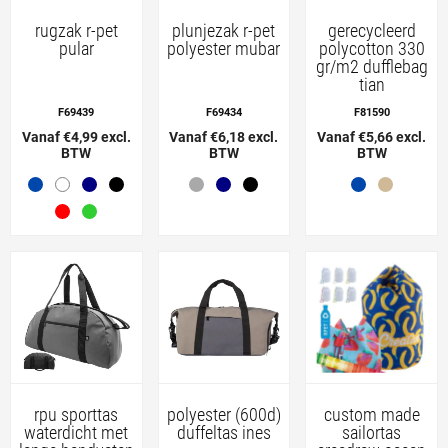
rugzak r-pet
plunjezak r-pet
gerecycleerd
pular
polyester mubar
polycotton 330
gr/m2 dufflebag
tian
F69439
F69434
F81590
Vanaf €4,99 excl.
Vanaf €6,18 excl.
Vanaf €5,66 excl.
BTW
BTW
BTW
rpu sporttas
polyester (600d)
custom made
waterdicht met
duffeltas ines
sailortas