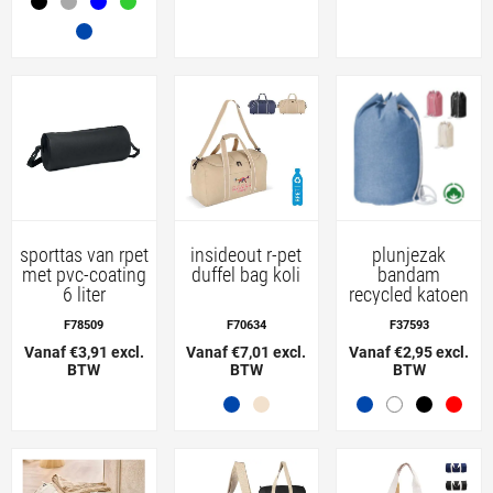
sporttas van rpet
insideout r-pet
plunjezak
met pvc-coating
duffel bag koli
bandam
6 liter
recycled katoen
F78509
F70634
F37593
Vanaf €3,91 excl.
Vanaf €7,01 excl.
Vanaf €2,95 excl.
BTW
BTW
BTW