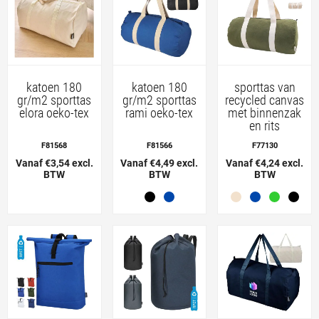
katoen 180
katoen 180
sporttas van
gr/m2 sporttas
gr/m2 sporttas
recycled canvas
elora oeko-tex
rami oeko-tex
met binnenzak
en rits
F81568
F81566
F77130
Vanaf €3,54 excl.
Vanaf €4,49 excl.
Vanaf €4,24 excl.
BTW
BTW
BTW