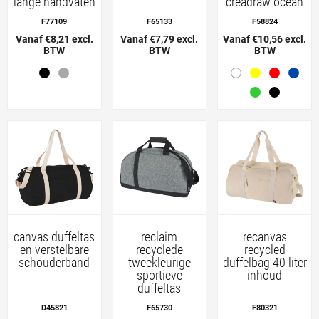
lange handvaten
creadraw ocean
F77109
F65133
F58824
Vanaf €8,21 excl.
Vanaf €7,79 excl.
Vanaf €10,56 excl.
BTW
BTW
BTW
canvas duffeltas
reclaim
recanvas
en verstelbare
recyclede
recycled
schouderband
tweekleurige
duffelbag 40 liter
sportieve
inhoud
duffeltas
D45821
F65730
F80321