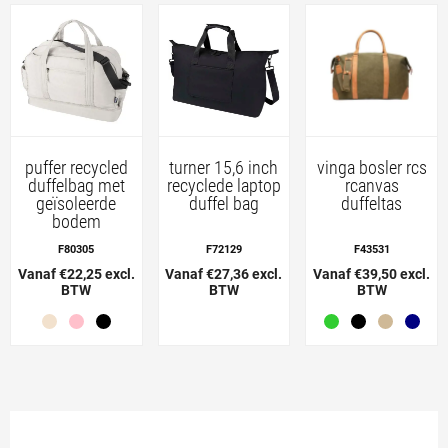
puffer recycled
turner 15,6 inch
vinga bosler rcs
duffelbag met
recyclede laptop
rcanvas
geïsoleerde
duffel bag
duffeltas
bodem
F80305
F72129
F43531
Vanaf €22,25 excl.
Vanaf €27,36 excl.
Vanaf €39,50 excl.
BTW
BTW
BTW