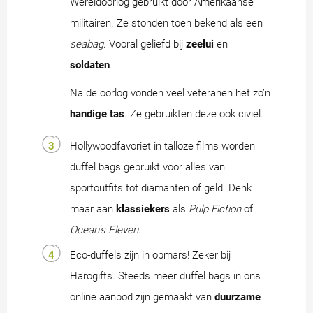
Wereldoorlog gebruikt door Amerikaanse
militairen. Ze stonden toen bekend als een
seabag
. Vooral geliefd bij
zeelui
en
soldaten
.
Na de oorlog vonden veel veteranen het zo’n
handige tas
. Ze gebruikten deze ook civiel.
Hollywoodfavoriet in talloze films worden
duffel bags gebruikt voor alles van
sportoutfits tot diamanten of geld. Denk
maar aan
klassiekers
als
Pulp Fiction
of
Ocean's Eleven
.
Eco-duffels zijn in opmars! Zeker bij
Harogifts. Steeds meer duffel bags in ons
online aanbod zijn gemaakt van
duurzame