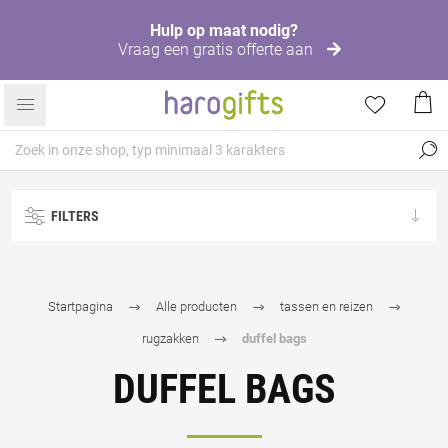
Hulp op maat nodig?
Vraag een gratis offerte aan
FILTERS
Startpagina
Alle producten
tassen en reizen
rugzakken
duffel bags
DUFFEL BAGS