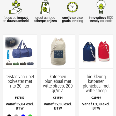
reistas van r-pet
katoenen
bio-kleurig
polyester met
plunjebaal met
katoenen
rits 20 liter
witte streep, 200
plunjebaal met
gr/m2.
witte streep
F67689
C51564
C25989
Vanaf €2,04 excl.
Vanaf €2,30 excl.
Vanaf €3,30 excl.
BTW
BTW
BTW