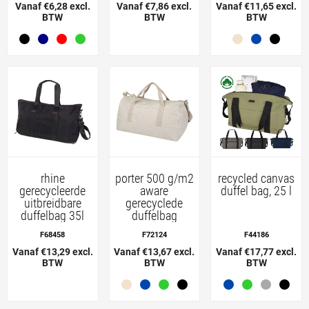
Vanaf €6,28 excl.
Vanaf €7,86 excl.
Vanaf €11,65 excl.
BTW
BTW
BTW
rhine
porter 500 g/m2
recycled canvas
gerecycleerde
aware
duffel bag, 25 l
uitbreidbare
gerecyclede
duffelbag 35l
duffelbag
F68458
F72124
F44186
Vanaf €13,29 excl.
Vanaf €13,67 excl.
Vanaf €17,77 excl.
BTW
BTW
BTW