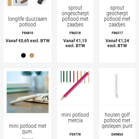
sprout
sprout
ongescherpt
gescherpt
potlood met
potlood met
longlife duurzaam
zaadjes
zaadjes
potlood
F86518
F86517
F84810
Vanaf €1,15
Vanaf €1,24
Vanaf €0,65 excl. BTW
excl. BTW
excl. BTW
mini potlood
houten golf
mercia
potlood met
geslepen punt
mini potlood met
gum.
F59778
D49854