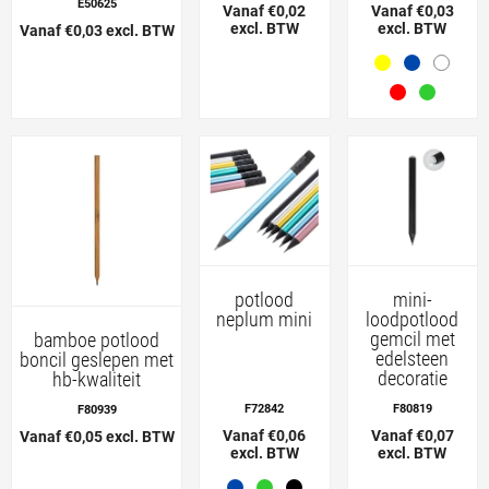
E50625
Vanaf €0,02
Vanaf €0,03
excl. BTW
excl. BTW
Vanaf €0,03 excl. BTW
potlood
mini-
neplum mini
loodpotlood
gemcil met
bamboe potlood
edelsteen
boncil geslepen met
decoratie
hb-kwaliteit
F72842
F80819
F80939
Vanaf €0,06
Vanaf €0,07
Vanaf €0,05 excl. BTW
excl. BTW
excl. BTW