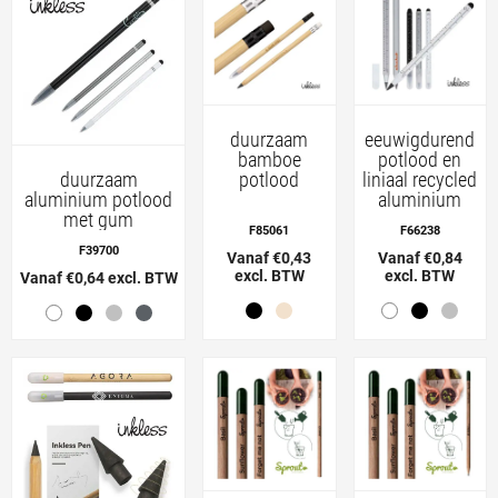
duurzaam
eeuwigdurend
bamboe
potlood en
potlood
liniaal recycled
duurzaam
aluminium
aluminium potlood
met gum
F85061
F66238
F39700
Vanaf €0,43
Vanaf €0,84
excl. BTW
excl. BTW
Vanaf €0,64 excl. BTW