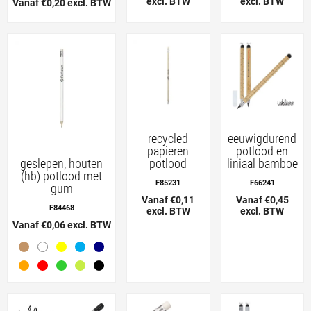
excl. BTW
excl. BTW
Vanaf €0,20 excl. BTW
recycled
eeuwigdurend
papieren
potlood en
potlood
liniaal bamboe
geslepen, houten
(hb) potlood met
F85231
F66241
gum
Vanaf €0,11
Vanaf €0,45
F84468
excl. BTW
excl. BTW
Vanaf €0,06 excl. BTW