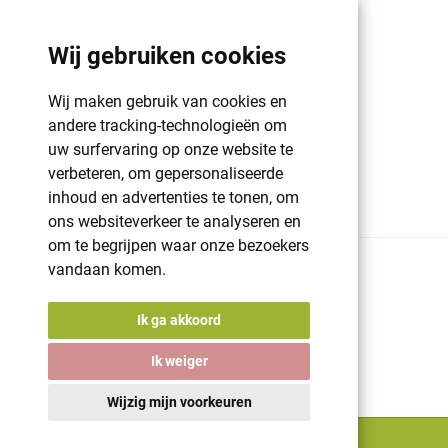
Klant info
Wij gebruiken cookies
GDPR | PRIVACY POLICY | HAROGIFTS
PMS kleuren
Wij maken gebruik van cookies en
Cookie beleid
andere tracking-technologieën om
uw surfervaring op onze website te
Voorwaarden en bepalingen
verbeteren, om gepersonaliseerde
Winkelwagen
inhoud en advertenties te tonen, om
ons websiteverkeer te analyseren en
om te begrijpen waar onze bezoekers
vandaan komen.
© 2026 Harogifts
BE98765445
Cookie beleid
Ik ga akkoord
Voorwaarden en bepalingen
Powered by
nopCommerce
Ik weiger
Designed by
Nop-Templates.com
A digital solution by
Starring Jane
Wijzig mijn voorkeuren