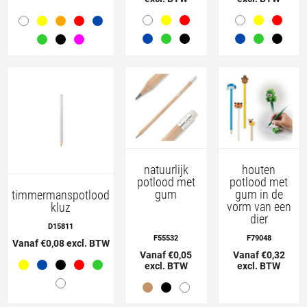
natuurlijk
houten
potlood met
potlood met
gum
gum in de
timmermanspotlood
vorm van een
kluz
dier
D15811
F55532
F79048
Vanaf €0,08 excl. BTW
Vanaf €0,05
Vanaf €0,32
excl. BTW
excl. BTW