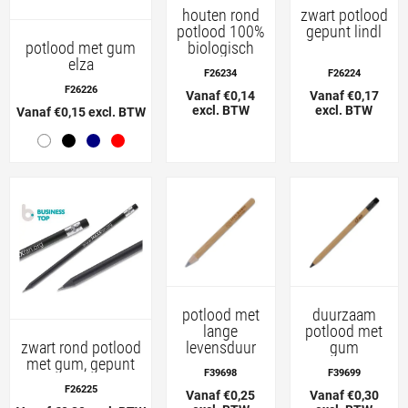
houten rond
zwart potlood
potlood 100%
gepunt lindl
biologisch
potlood met gum
elza
F26234
F26224
F26226
Vanaf €0,14
Vanaf €0,17
excl. BTW
excl. BTW
Vanaf €0,15 excl. BTW
potlood met
duurzaam
lange
potlood met
levensduur
gum
zwart rond potlood
met gum, gepunt
F39698
F39699
F26225
Vanaf €0,25
Vanaf €0,30