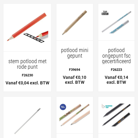
potlood mini
potlood
gepunt
ongepunt fsc
gecertificeerd
stem potlood met
rode punt
F39694
F26223
F26230
Vanaf €0,10
Vanaf €0,14
excl. BTW
excl. BTW
Vanaf €0,04 excl. BTW