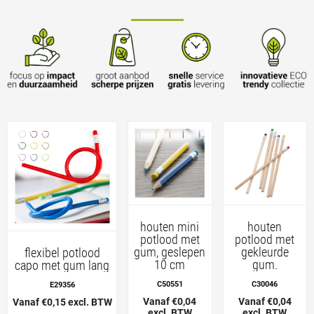
houten mini
houten
potlood met
potlood met
gum, geslepen
gekleurde
flexibel potlood
10 cm
gum.
capo met gum lang
C50551
C30046
E29356
Vanaf €0,04
Vanaf €0,04
Vanaf €0,15 excl. BTW
excl. BTW
excl. BTW