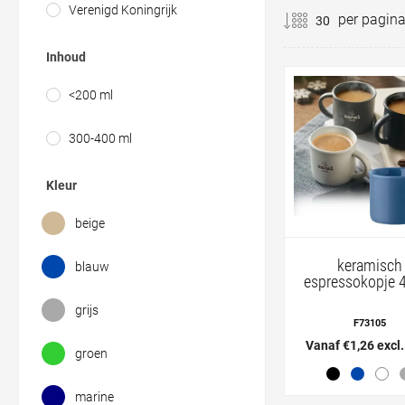
Verenigd Koningrijk
per pagin
Inhoud
<200 ml
300-400 ml
Kleur
beige
keramisch
blauw
espressokopje 
grijs
F73105
Vanaf €1,26 excl
groen
marine