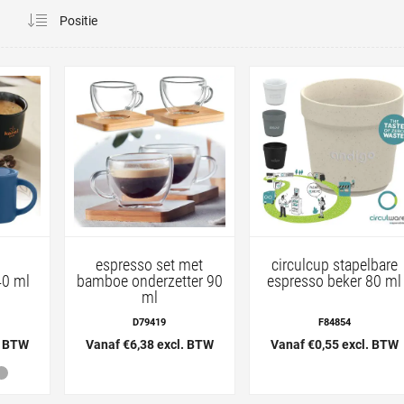
a
espresso set met
circulcup stapelbare
40 ml
bamboe onderzetter 90
espresso beker 80 ml
ml
D79419
F84854
. BTW
Vanaf €6,38 excl. BTW
Vanaf €0,55 excl. BTW