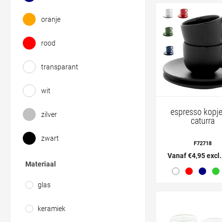
oranje
rood
transparant
wit
espresso kopje
zilver
caturra
zwart
F72718
Vanaf €4,95 excl
Materiaal
glas
keramiek