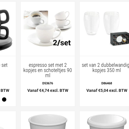
 set
espresso set met 2
set van 2 dubbelwandi
kopjes en schoteltjes 90
kopjes 350 ml
ml
D53676
D86468
. BTW
Vanaf €4,74 excl. BTW
Vanaf €5,04 excl. BTW