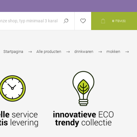
0
ITEM(S)
Startpagina
Alle producten
drinkwaren
mokken
espressokopjes