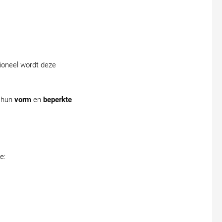
tioneel wordt deze
r hun
vorm
en
beperkte
e: