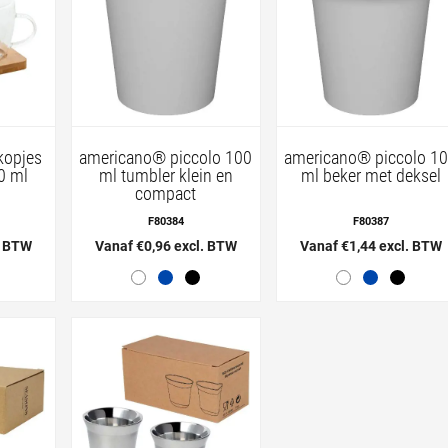
kopjes
americano® piccolo 100
americano® piccolo 1
0 ml
ml tumbler klein en
ml beker met deksel
compact
F80384
F80387
. BTW
Vanaf €0,96 excl. BTW
Vanaf €1,44 excl. BTW