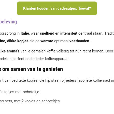
Klanten houden van cadeautjes. Toeval?
beleving
 oorsprong in
Italië
, waar
snelheid
en
intensiteit
centraal staan. Tradi
ine, dikke kopjes
die de
warmte
optimaal
vasthouden
.
ijke aroma’s
van je gemalen koffie volledig tot hun recht komen. Doo
ellen perfect onder ieder koffieapparaat.
 om samen van te genieten
nt van bedrukte kopjes, die hip staan bij ieders favoriete koffiemachin
fiekopjes met schoteltje
o sets, met 2 kopjes en schoteltjes