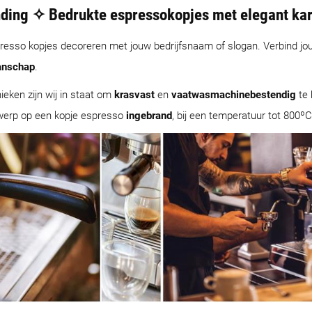
ding ✧ Bedrukte espressokopjes met elegant kar
espresso kopjes decoreren met jouw bedrijfsnaam of slogan. Verbind 
nschap
.
eken zijn wij in staat om
krasvast
en
vaatwasmachinebestendig
te 
werp op een kopje espresso
ingebrand
, bij een temperatuur tot 800ºC