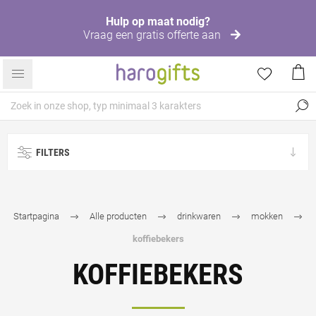
Hulp op maat nodig?
Vraag een gratis offerte aan
FILTERS
Startpagina
Alle producten
drinkwaren
mokken
koffiebekers
KOFFIEBEKERS