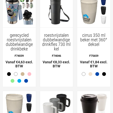
gerecycled
roestvrijstalen
cirrus 350 ml
roestvrijstalen
dubbelwandige
beker met 360°
dubbelwandige
drinkfles 730 ml
deksel
drinkbeke
kel
F74039
F74046
F75659
Vanaf €4,63 excl.
Vanaf €8,33 excl.
Vanaf €1,84 excl.
BTW
BTW
BTW