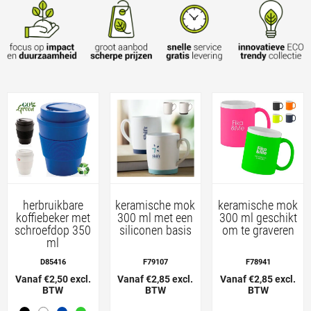
herbruikbare
keramische mok
keramische mok
koffiebeker met
300 ml met een
300 ml geschikt
schroefdop 350
siliconen basis
om te graveren
ml
D85416
F79107
F78941
Vanaf €2,50 excl.
Vanaf €2,85 excl.
Vanaf €2,85 excl.
BTW
BTW
BTW