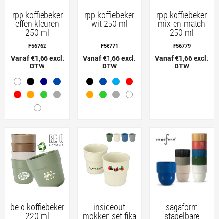
rpp koffiebeker
rpp koffiebeker
rpp koffiebeker
effen kleuren
wit 250 ml
mix-en-match
250 ml
250 ml
F56762
F56771
F56779
Vanaf €1,66 excl.
Vanaf €1,66 excl.
Vanaf €1,66 excl.
BTW
BTW
BTW
be o koffiebeker
insideout
sagaform
220 ml
mokken set fika
stapelbare