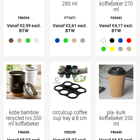
280 ml
koffiebeker 270
ml
F86594
F71671
F60443
Vanaf €2,99 excl.
Vanaf €2,61 excl.
Vanaf €4,17 excl.
BTW
BTW
BTW
kobe bamboe
circulcup coffee
pla- kurk
recycled rvs 350
cup tray ø 8 cm
koffiebeker 350
ml koffiebeker
ml
F86045
F85249
F86445
Vanaf €5,07 excl.
Vanaf €5,07 excl.
Vanaf €6,53 excl.