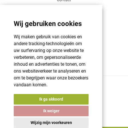
Klant info
Wij gebruiken cookies
GDPR | PRIVACY POLICY | HAROGIFTS
PMS kleuren
Wij maken gebruik van cookies en
Cookie beleid
andere tracking-technologieën om
uw surfervaring op onze website te
Voorwaarden en bepalingen
verbeteren, om gepersonaliseerde
Winkelwagen
inhoud en advertenties te tonen, om
ons websiteverkeer te analyseren en
om te begrijpen waar onze bezoekers
vandaan komen.
© 2026 Harogifts
BE98765445
Cookie beleid
Ik ga akkoord
Voorwaarden en bepalingen
Powered by
nopCommerce
Ik weiger
Designed by
Nop-Templates.com
A digital solution by
Starring Jane
Wijzig mijn voorkeuren