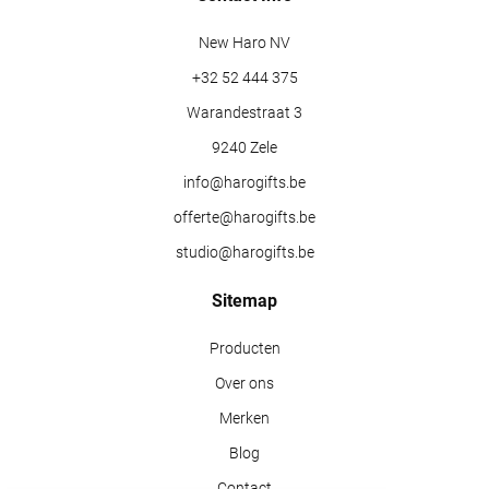
New Haro NV
+32 52 444 375
Warandestraat 3
9240 Zele
info@harogifts.be
offerte@harogifts.be
studio@harogifts.be
Sitemap
Producten
Over ons
Merken
Blog
Contact