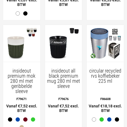
BTW
BTW
BTW
insideout
insideout all
circular recycled
premium mok
black premium
rvs koffiebeker
280 ml met
mug 280 ml met
225 ml
geribbelde
sleeve
sleeve
F79671
F79676
F86608
Vanaf €7,52 excl.
Vanaf €7,52 excl.
Vanaf €18,18 excl.
BTW
BTW
BTW