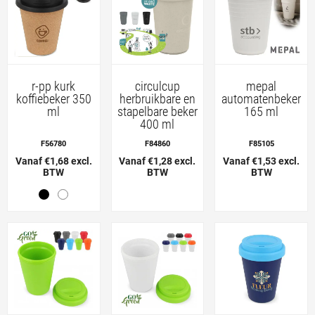
r-pp kurk
circulcup
mepal
koffiebeker 350
herbruikbare en
automatenbeker
ml
stapelbare beker
165 ml
400 ml
F56780
F84860
F85105
Vanaf €1,68 excl.
Vanaf €1,28 excl.
Vanaf €1,53 excl.
BTW
BTW
BTW