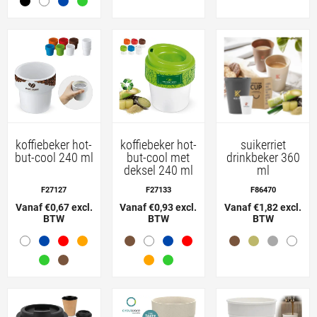
koffiebeker hot-
koffiebeker hot-
suikerriet
but-cool 240 ml
but-cool met
drinkbeker 360
deksel 240 ml
ml
F27127
F27133
F86470
Vanaf €0,67 excl.
Vanaf €0,93 excl.
Vanaf €1,82 excl.
BTW
BTW
BTW