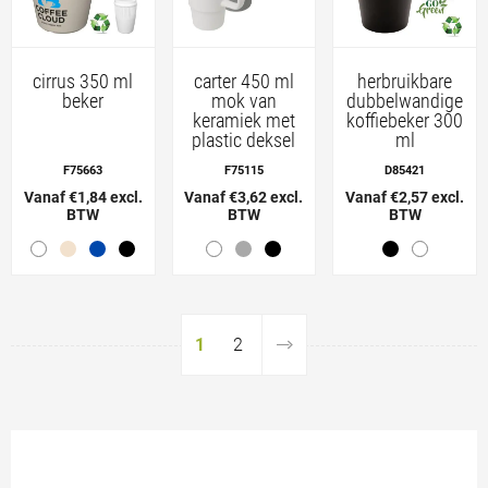
cirrus 350 ml
carter 450 ml
herbruikbare
beker
mok van
dubbelwandige
keramiek met
koffiebeker 300
plastic deksel
ml
F75663
F75115
D85421
Vanaf €1,84 excl.
Vanaf €3,62 excl.
Vanaf €2,57 excl.
BTW
BTW
BTW
1
2