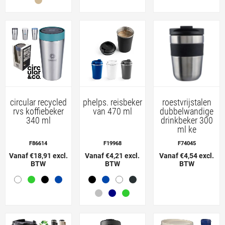
circular recycled
phelps. reisbeker
roestvrijstalen
rvs koffiebeker
van 470 ml
dubbelwandige
340 ml
drinkbeker 300
ml ke
F86614
F19968
F74045
Vanaf €18,91 excl.
Vanaf €4,21 excl.
Vanaf €4,54 excl.
BTW
BTW
BTW