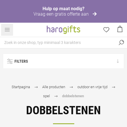
Hulp op maat nodig?
Vraag een gratis offerte aan
FILTERS
Startpagina
Alle producten
outdoor en vrije tijd
spel
dobbelstenen
DOBBELSTENEN