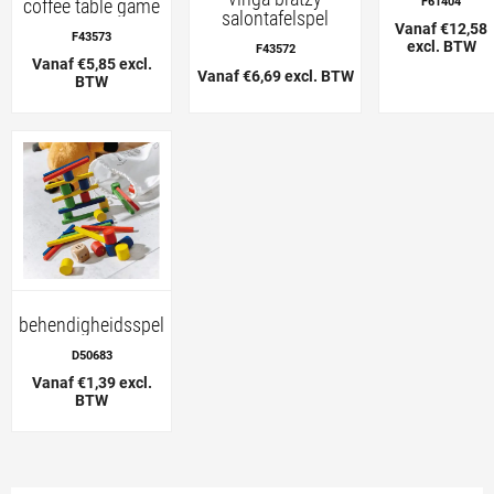
coffee table game
F61404
salontafelspel
Vanaf €12,58
F43573
excl. BTW
F43572
Vanaf €5,85 excl.
Vanaf €6,69 excl. BTW
BTW
behendigheidsspel
D50683
Vanaf €1,39 excl.
BTW