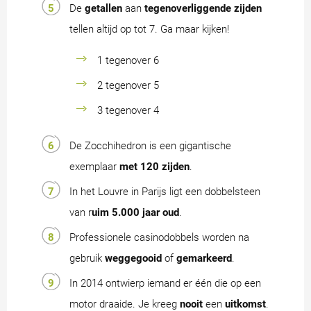
De
getallen
aan
tegenoverliggende zijden
tellen altijd op tot 7. Ga maar kijken!
1 tegenover 6
2 tegenover 5
3 tegenover 4
De Zocchihedron is een gigantische
exemplaar
met 120 zijden
.
In het Louvre in Parijs ligt een dobbelsteen
van r
uim 5.000 jaar oud
.
Professionele casinodobbels worden na
gebruik
weggegooid
of
gemarkeerd
.
In 2014 ontwierp iemand er één die op een
motor draaide. Je kreeg
nooit
een
uitkomst
.