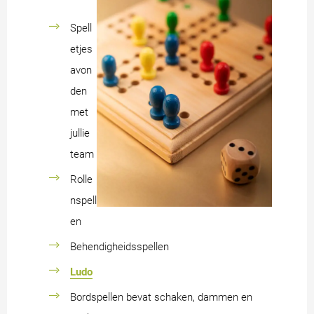
Spell
etjes
avon
den
met
jullie
team
Rolle
nspell
en
Behendigheidsspellen
Ludo
Bordspellen bevat schaken, dammen en