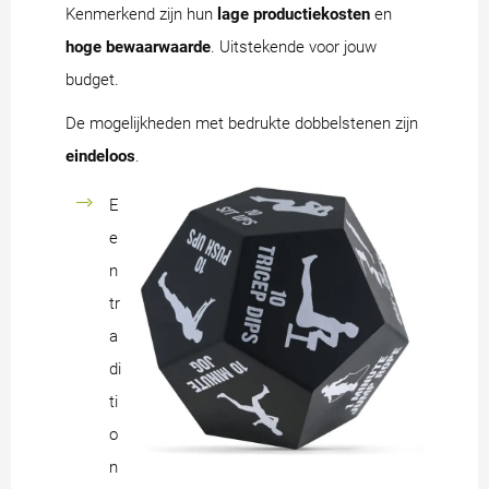
Kenmerkend zijn hun
lage productiekosten
en
hoge bewaarwaarde
. Uitstekende voor jouw
budget.
De mogelijkheden met bedrukte dobbelstenen zijn
eindeloos
.
E
e
n
tr
a
di
ti
o
n