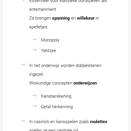
Essentieel voor klassieke bordspellen als
entertainment
Ze brengen
spanning
en
willekeur
in
spelletjes:
Monopoly
Yahtzee
In het onderwijs worden dobbelstenen
ingezet.
Wiskundige concepten
onderwijzen
:
Kansberekening
Getal herkenning
In casino’s en kansspelen zoals
roulettes
spelen ze een centrale rol