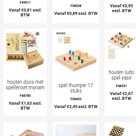
F49011
Vanaf €0,95
F58558
Vanaf €0,81 excl.
excl. BTW
Vanaf €0,89 excl. BTW
BTW
houten ludo
spel yasir
houten doos met
spel thumper 17
spellenset myriam
F48331
stuks
Vanaf €2,67
F48785
excl. BTW
F58433
Vanaf €1,63 excl.
Vanaf €2,45 excl. BTW
BTW