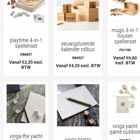
mugo 3-in-1
houten
playtime 4-in-1
spellenset
eeuwigdurende
spellenset
kalender rolbus
F51190
D86837
Vanaf €6,60
D84327
Vanaf €3,35 excl.
excl. BTW
Vanaf €4,35 excl. BTW
BTW
vinga yacht
game outdoo
vinga the yacht
vinga bratzy