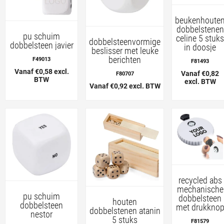
beukenhoute
dobbelstenen
pu schuim
celine 5 stuks
dobbelsteenvormige
dobbelsteen javier
in doosje
beslisser met leuke
berichten
F49013
F81493
Vanaf €0,58 excl.
Vanaf €0,82
F80707
BTW
excl. BTW
Vanaf €0,92 excl. BTW
recycled abs
mechanische
pu schuim
dobbelsteen
houten
dobbelsteen
met drukkno
dobbelstenen atanin
nestor
5 stuks
F81579