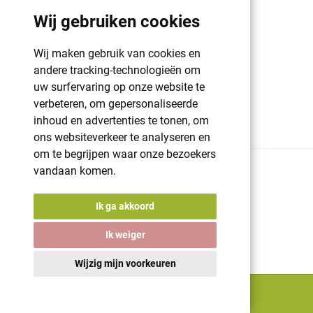
Wij gebruiken cookies
GDPR | PRIVACY POLICY | HAROGIFTS
PMS kleuren
Wij maken gebruik van cookies en
andere tracking-technologieën om
Cookie beleid
uw surfervaring op onze website te
Voorwaarden en bepalingen
verbeteren, om gepersonaliseerde
Winkelwagen
inhoud en advertenties te tonen, om
ons websiteverkeer te analyseren en
om te begrijpen waar onze bezoekers
vandaan komen.
© 2026 Harogifts
BE98765445
Cookie beleid
Ik ga akkoord
Voorwaarden en bepalingen
Powered by
nopCommerce
Ik weiger
Designed by
Nop-Templates.com
A digital solution by
Starring Jane
Wijzig mijn voorkeuren