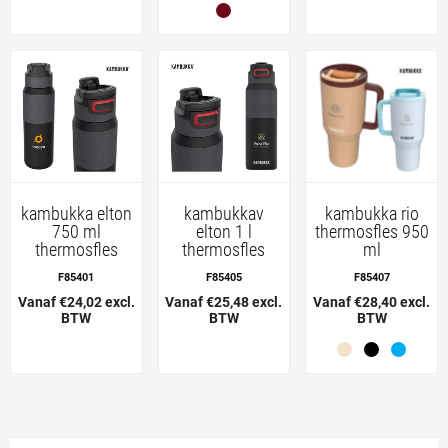
kambukka elton
kambukkav
kambukka rio
750 ml
elton 1 l
thermosfles 950
thermosfles
thermosfles
ml
F85401
F85405
F85407
Vanaf €24,02 excl.
Vanaf €25,48 excl.
Vanaf €28,40 excl.
BTW
BTW
BTW