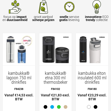
kambukka®
kambukka®
kambukka elton
lagoon 750 ml
etna 300 ml
insulated 600 ml
drinkfles
thermosbeker
drinkfles
F84238
F84102
F84180
Vanaf €14,53 excl.
Vanaf €21,83 excl.
Vanaf €23,29 excl.
BTW
BTW
BTW