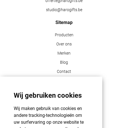
offerte@harogifts.be
studio@harogifts.be
Sitemap
Producten
Over ons
Merken
Blog
Contact
Klant info
Wij gebruiken cookies
GDPR | PRIVACY POLICY | HAROGIFTS
PMS kleuren
Wij maken gebruik van cookies en
Cookie beleid
andere tracking-technologieën om
uw surfervaring op onze website te
Voorwaarden en bepalingen