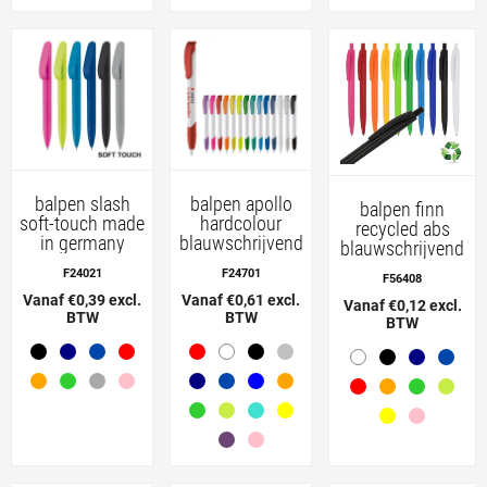
balpen slash
balpen apollo
balpen finn
soft-touch made
hardcolour
recycled abs
in germany
blauwschrijvend
blauwschrijvend
F24021
F24701
F56408
Vanaf €0,39 excl.
Vanaf €0,61 excl.
Vanaf €0,12 excl.
BTW
BTW
BTW