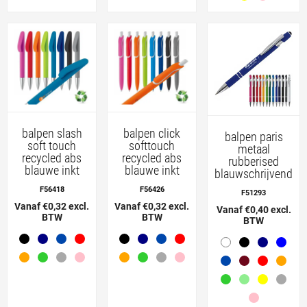
balpen slash
balpen click
balpen paris
soft touch
softtouch
metaal
recycled abs
recycled abs
rubberised
blauwe inkt
blauwe inkt
blauwschrijvend
F56418
F56426
F51293
Vanaf €0,32 excl.
Vanaf €0,32 excl.
Vanaf €0,40 excl.
BTW
BTW
BTW