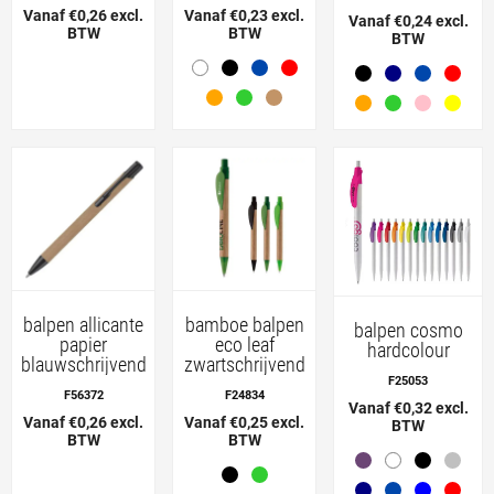
Vanaf €0,26 excl.
Vanaf €0,23 excl.
Vanaf €0,24 excl.
BTW
BTW
BTW
balpen allicante
bamboe balpen
balpen cosmo
papier
eco leaf
hardcolour
blauwschrijvend
zwartschrijvend
F25053
F56372
F24834
Vanaf €0,32 excl.
Vanaf €0,26 excl.
Vanaf €0,25 excl.
BTW
BTW
BTW