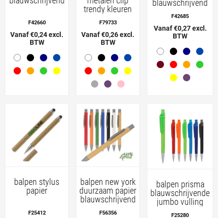
blauwschrijvend
metalen clip
blauwschrijvend
trendy kleuren
F42685
F42660
F79733
Vanaf €0,27 excl.
Vanaf €0,24 excl.
Vanaf €0,26 excl.
BTW
BTW
BTW
balpen stylus
balpen new york
balpen prisma
papier
duurzaam papier
blauwschrijvende
blauwschrijvend
jumbo vulling
F25412
F56356
F25280