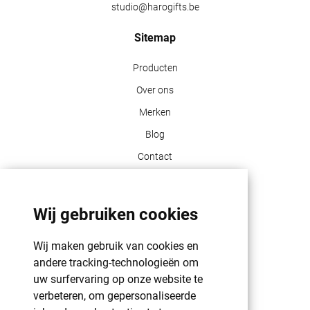
studio@harogifts.be
Sitemap
Producten
Over ons
Merken
Blog
Contact
Klant info
Wij gebruiken cookies
GDPR | PRIVACY POLICY | HAROGIFTS
PMS kleuren
Wij maken gebruik van cookies en
Cookie beleid
andere tracking-technologieën om
uw surfervaring op onze website te
Voorwaarden en bepalingen
verbeteren, om gepersonaliseerde
Winkelwagen