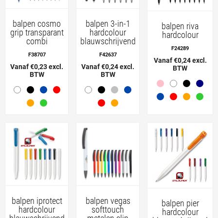
balpen cosmo
balpen 3-in-1
balpen riva
grip transparant
hardcolour
hardcolour
combi
blauwschrijvend
F24289
F38707
F42637
Vanaf €0,24 excl.
Vanaf €0,23 excl.
Vanaf €0,24 excl.
BTW
BTW
BTW
balpen iprotect
balpen vegas
balpen pier
hardcolour
softtouch
hardcolour