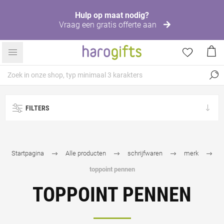
Hulp op maat nodig?
Vraag een gratis offerte aan
FILTERS
Startpagina
Alle producten
schrijfwaren
merk
toppoint pennen
TOPPOINT PENNEN