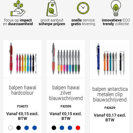
balpen hawaï
balpen hawai
balpen antarctica
hardcolour
zilver
metalen clip
blauwschrijvend
blauwschrijvend
F24073
F42595
F42629
Vanaf €0,15 excl.
Vanaf €0,15 excl.
Vanaf €0,17 excl.
BTW
BTW
BTW