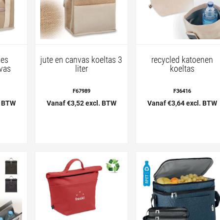
jes
jute en canvas koeltas 3
recycled katoenen
vas
liter
koeltas
F67989
F36416
. BTW
Vanaf €3,52 excl. BTW
Vanaf €3,64 excl. BTW