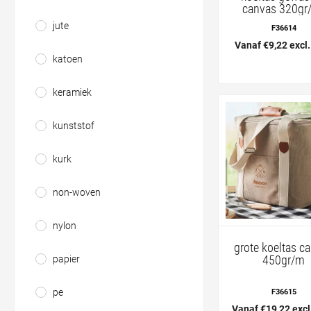
canvas 320gr
jute
F36614
Vanaf €9,22 excl
katoen
keramiek
kunststof
kurk
non-woven
nylon
grote koeltas c
450gr/m
papier
pe
F36615
Vanaf €19,22 exc