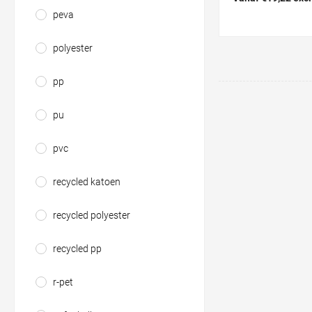
peva
polyester
pp
pu
pvc
recycled katoen
recycled polyester
recycled pp
r-pet