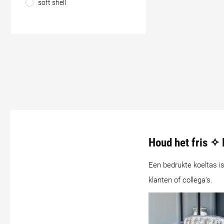
soft shell
Houd het fris ✧ 
Een bedrukte koeltas i
klanten of collega's.