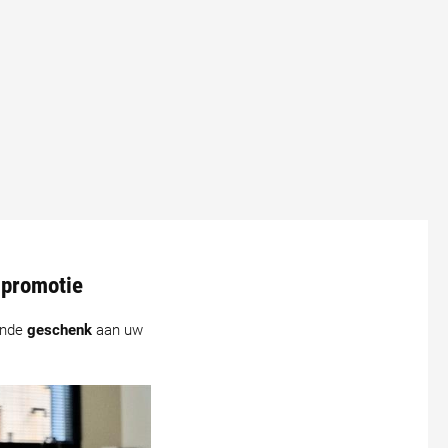
e promotie
ende
geschenk
aan uw