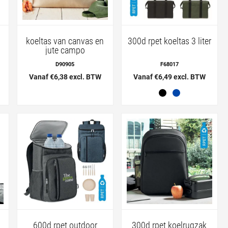
koeltas van canvas en
300d rpet koeltas 3 liter
jute campo
D90905
F68017
Vanaf €6,38 excl. BTW
Vanaf €6,49 excl. BTW
600d rpet outdoor
300d rpet koelrugzak