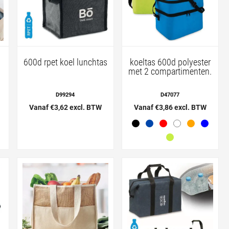
600d rpet koel lunchtas
koeltas 600d polyester
met 2 compartimenten.
D99294
D47077
Vanaf €3,62 excl. BTW
Vanaf €3,86 excl. BTW