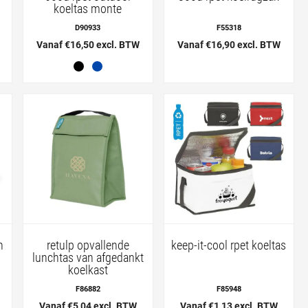
koeltas monte
D90933
F55318
Vanaf €16,50 excl. BTW
Vanaf €16,90 excl. BTW
n
retulp opvallende
keep-it-cool rpet koeltas
lunchtas van afgedankt
koelkast
F86882
F85948
Vanaf €5,04 excl. BTW
Vanaf €1,13 excl. BTW