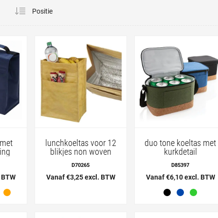
a
 met
lunchkoeltas voor 12
duo tone koeltas met
ting
blikjes non woven
kurkdetail
D70265
D85397
. BTW
Vanaf €3,25 excl. BTW
Vanaf €6,10 excl. BTW