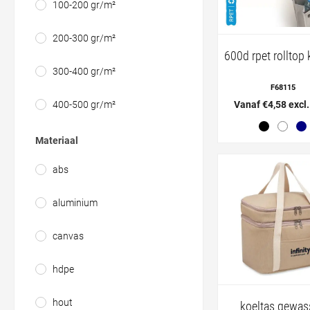
100-200 gr/m²
200-300 gr/m²
600d rpet rolltop 
300-400 gr/m²
F68115
Vanaf €4,58 excl
400-500 gr/m²
Materiaal
abs
aluminium
canvas
hdpe
hout
koeltas gewas