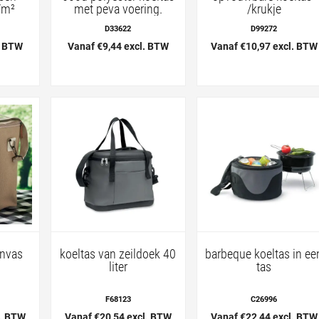
/m²
met peva voering.
/krukje
D33622
D99272
. BTW
Vanaf €9,44 excl. BTW
Vanaf €10,97 excl. BTW
anvas
koeltas van zeildoek 40
barbeque koeltas in ee
liter
tas
F68123
C26996
l. BTW
Vanaf €20,54 excl. BTW
Vanaf €22,44 excl. BTW