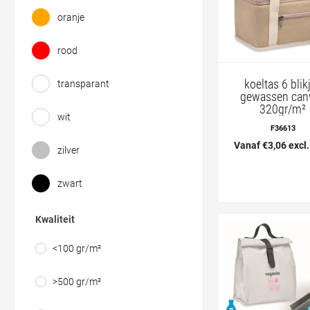
oranje
rood
koeltas 6 blik
transparant
gewassen can
320gr/m²
wit
F36613
Vanaf €3,06 excl
zilver
zwart
Kwaliteit
<100 gr/m²
>500 gr/m²