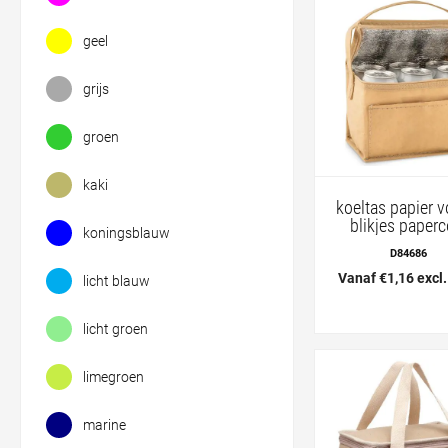
geel
grijs
groen
kaki
koeltas papier v
blikjes paperc
koningsblauw
D84686
Vanaf €1,16 excl
licht blauw
licht groen
limegroen
marine