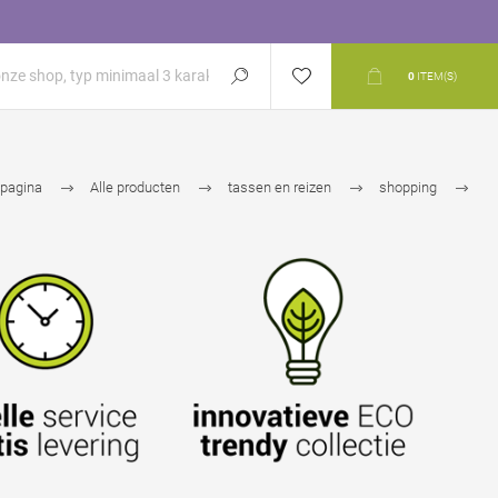
0
ITEM(S)
tpagina
Alle producten
tassen en reizen
shopping
koeltassen