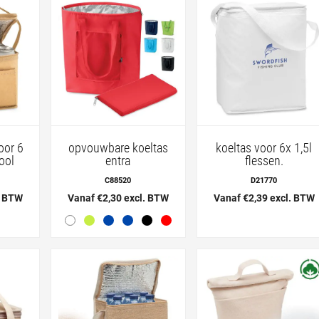
oor 6
opvouwbare koeltas
koeltas voor 6x 1,5l
ool
entra
flessen.
C88520
D21770
. BTW
Vanaf €2,30 excl. BTW
Vanaf €2,39 excl. BTW