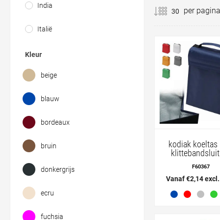
India
per pagin
Italië
Kleur
beige
blauw
bordeaux
kodiak koeltas
bruin
klittebandslui
F60367
donkergrijs
Vanaf €2,14 excl
ecru
fuchsia