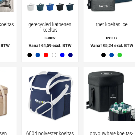
koeltas
gerecycled katoenen
rpet koeltas ice
koeltas
F68097
D91117
. BTW
Vanaf €4,59 excl. BTW
Vanaf €5,24 excl. BTW
sen
600d polyester koeltas
opvouwbare koeltas-