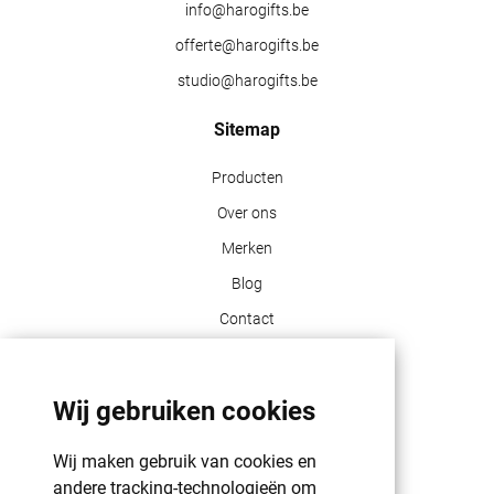
info@harogifts.be
offerte@harogifts.be
studio@harogifts.be
Sitemap
Producten
Over ons
Merken
Blog
Contact
Klant info
Wij gebruiken cookies
GDPR | PRIVACY POLICY | HAROGIFTS
PMS kleuren
Wij maken gebruik van cookies en
Cookie beleid
andere tracking-technologieën om