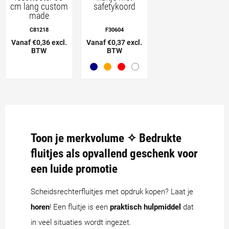
cm lang custom
safetykoord
made
C81218
F30604
Vanaf €0,36 excl.
Vanaf €0,37 excl.
BTW
BTW
Toon je merkvolume ✧ Bedrukte
fluitjes als opvallend geschenk voor
een luide promotie
Scheidsrechterfluitjes met opdruk kopen? Laat je
horen
! Een fluitje is een
praktisch hulpmiddel
dat
in veel situaties wordt ingezet.