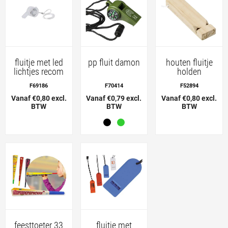
fluitje met led
pp fluit damon
houten fluitje
lichtjes recom
holden
F69186
F70414
F52894
Vanaf €0,80 excl.
Vanaf €0,79 excl.
Vanaf €0,80 excl.
BTW
BTW
BTW
feesttoeter 33
fluitje met