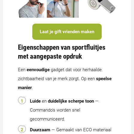
Laat je gift vrienden maken
Eigenschappen van sportfluitjes
met aangepaste opdruk
Een
eenvoudige
gadget dat voor herhaalde
zichtbaarheid van je merk zorgt. Op een
speelse
manier
.
Luide
en
duidelijke scherpe toon
—
Commando's worden snel
gecommuniceerd.
Duurzaam
— Gemaakt van ECO materiaal