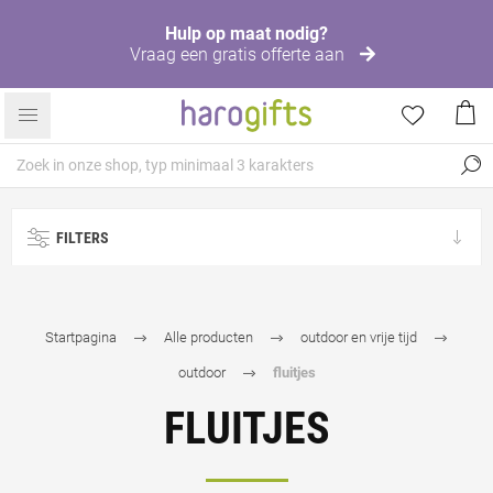
Hulp op maat nodig?
Vraag een gratis offerte aan
FILTERS
Startpagina
Alle producten
outdoor en vrije tijd
outdoor
fluitjes
FLUITJES