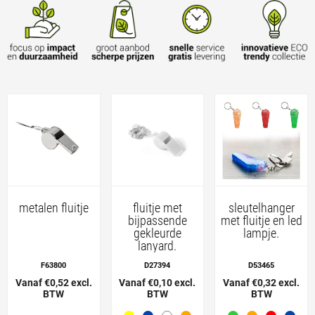
metalen fluitje
fluitje met
sleutelhanger
bijpassende
met fluitje en led
gekleurde
lampje.
lanyard.
F63800
D27394
D53465
Vanaf €0,52 excl.
Vanaf €0,10 excl.
Vanaf €0,32 excl.
BTW
BTW
BTW