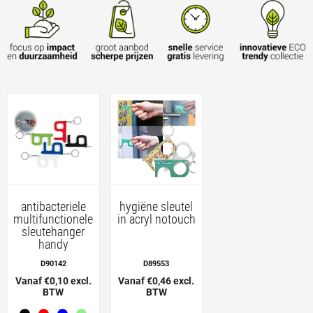
antibacteriele
hygiëne sleutel
multifunctionele
in acryl notouch
sleutehanger
handy
D90142
D89553
Vanaf €0,10 excl.
Vanaf €0,46 excl.
BTW
BTW