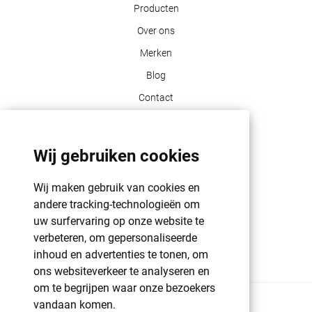
Producten
Over ons
Merken
Blog
Contact
Klant info
Wij gebruiken cookies
GDPR | PRIVACY POLICY | HAROGIFTS
PMS kleuren
Wij maken gebruik van cookies en
Cookie beleid
andere tracking-technologieën om
uw surfervaring op onze website te
Voorwaarden en bepalingen
verbeteren, om gepersonaliseerde
Winkelwagen
inhoud en advertenties te tonen, om
ons websiteverkeer te analyseren en
om te begrijpen waar onze bezoekers
vandaan komen.
© 2026 Harogifts