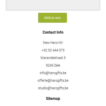
Contact Info
New Haro NV
+32 52 444 375
Warandestraat 3
9240 Zele
info@harogifts.be
offerte@harogifts.be
studio@harogifts.be
Sitemap