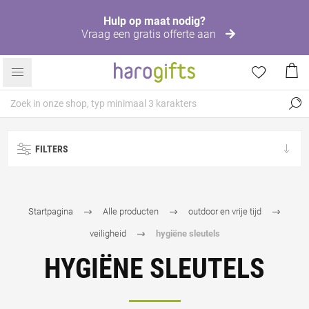
Hulp op maat nodig?
Vraag een gratis offerte aan
FILTERS
Startpagina
Alle producten
outdoor en vrije tijd
veiligheid
hygiëne sleutels
HYGIËNE SLEUTELS