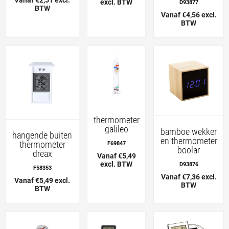
excl. BTW
D93877
BTW
Vanaf €4,56 excl.
BTW
thermometer
galileo
bamboe wekker
hangende buiten
en thermometer
thermometer
F69847
boolar
dreax
Vanaf €5,49
excl. BTW
D93876
F58353
Vanaf €7,36 excl.
Vanaf €5,49 excl.
BTW
BTW