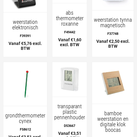
abs
thermometer
weerstation tynna
weerstation
roxanne
magnetisch
elektronisch
F49442
F37748
F39391
Vanaf €1,60
Vanaf €2,50 excl.
Vanaf €5,76 excl.
excl. BTW
BTW
BTW
transparant
plastic
bamboe
grondthermometer
pennenhouder
weerstation en
cynex
digitale klok
D53667
boocas
F58612
Vanaf €3,51
Vanaf €2,51 excl.