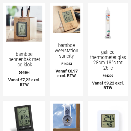
bamboe
weerstation
galileo
bamboe
suncity
thermometer glas
pennenbak met
28cm 18°c tot
lcd klok
F14043
26°c
Vanaf €6,97
D94804
excl. BTW
F64229
Vanaf €7,22 excl.
Vanaf €9,22 excl.
BTW
BTW