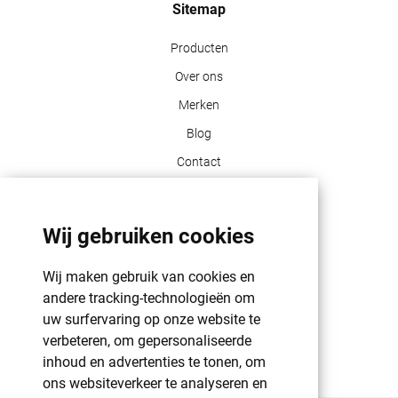
Sitemap
Producten
Over ons
Merken
Blog
Contact
Klant info
Wij gebruiken cookies
GDPR | PRIVACY POLICY | HAROGIFTS
PMS kleuren
Wij maken gebruik van cookies en
andere tracking-technologieën om
Cookie beleid
uw surfervaring op onze website te
Voorwaarden en bepalingen
verbeteren, om gepersonaliseerde
Winkelwagen
inhoud en advertenties te tonen, om
ons websiteverkeer te analyseren en