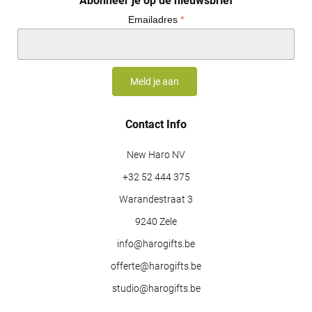
Abonneer je op de nieuwsbrief
Emailadres
*
Contact Info
New Haro NV
+32 52 444 375
Warandestraat 3
9240 Zele
info@harogifts.be
offerte@harogifts.be
studio@harogifts.be