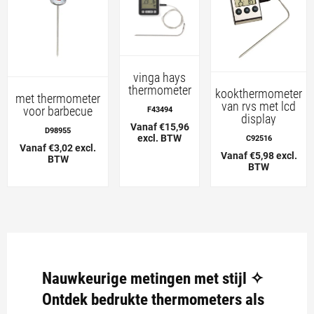
vinga hays
thermometer
kookthermometer
met thermometer
van rvs met lcd
voor barbecue
F43494
display
Vanaf €15,96
D98955
excl. BTW
C92516
Vanaf €3,02 excl.
Vanaf €5,98 excl.
BTW
BTW
Nauwkeurige metingen met stijl ✧
Ontdek bedrukte thermometers als