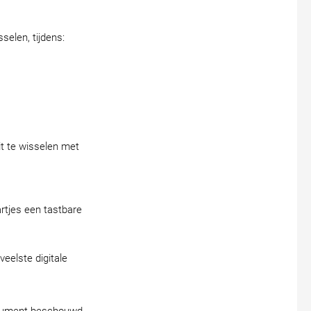
elen, tijdens:
it te wisselen met
rtjes een tastbare
eelste digitale