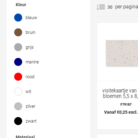
Kleur
per pagin
blauw
bruin
grijs
marine
rood
visitekaartje van
wit
bloemen 5,5 x 8
F79187
zilver
Vanaf €0,25 excl
zwart
Materiaal