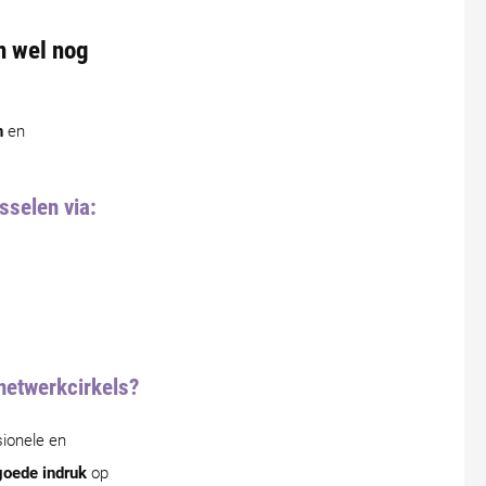
n wel nog
n
en
sselen via:
 netwerkcirkels?
sionele en
oede indruk
op