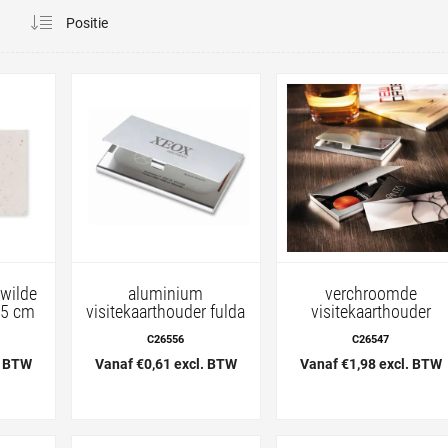
a
 wilde
aluminium
verchroomde
,5 cm
visitekaarthouder fulda
visitekaarthouder
C26556
C26547
. BTW
Vanaf €0,61 excl. BTW
Vanaf €1,98 excl. BTW