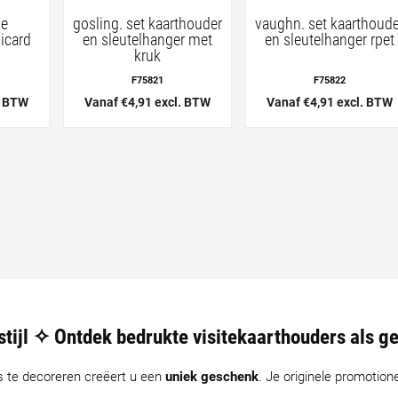
de
gosling. set kaarthouder
vaughn. set kaarthoude
sicard
en sleutelhanger met
en sleutelhanger rpet
kruk
F75821
F75822
. BTW
Vanaf €4,91 excl. BTW
Vanaf €4,91 excl. BTW
 stijl ✧ Ontdek bedrukte visitekaarthouders als 
s te decoreren creëert u een
uniek geschenk
. Je originele promotione