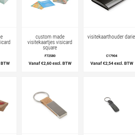
de
custom made
visitekaarthouder darie
sicard
visitekaartjes visicard
square
F72580
C17904
. BTW
Vanaf €2,60 excl. BTW
Vanaf €2,54 excl. BTW