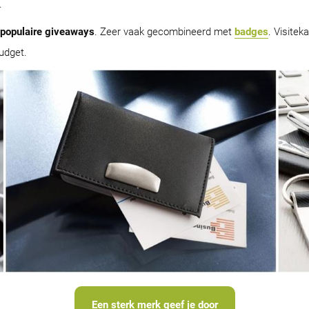
.
populaire giveaways
. Zeer vaak gecombineerd met
badges
. Visitek
udget.
Een sterk merk geef je door