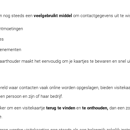
jn nog steeds een
veelgebruikt middel
om contactgegevens uit te wiss
ontmoetingen
es
venementen
kaarthouder maakt het eenvoudig om je kaartjes te bewaren en snel u
wereld waar contacten vaak online worden opgeslagen, bieden visitekaa
en persoon en zijn of haar bedrijf.
jker om een visitekaartje
terug te vinden
en
te onthouden,
dan een zov
e.