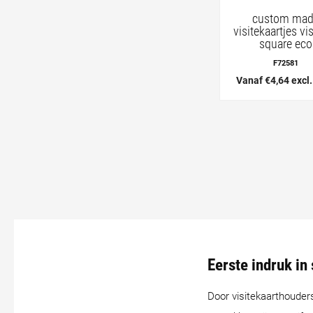
custom ma
visitekaartjes vi
square eco
F72581
Vanaf €4,64 excl
Eerste indruk in
Door visitekaarthouder