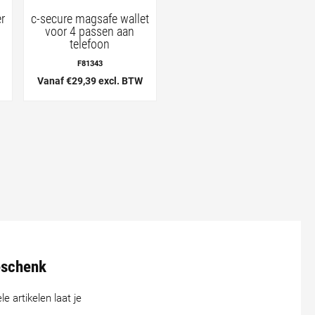
r
c-secure magsafe wallet
voor 4 passen aan
telefoon
F81343
Vanaf €29,39 excl. BTW
geschenk
le artikelen laat je