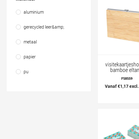
aluminium
gerecycled leer&amp;
metaal
papier
visitekaartjesh
bamboe eltan
pu
F58559
Vanaf €1,17 excl