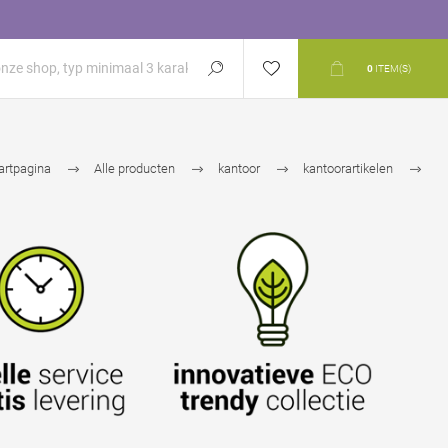
0
ITEM(S)
artpagina
Alle producten
kantoor
kantoorartikelen
visitekaarthouders