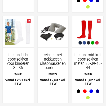
thc run kids
reisset met
thc run. mid-kuit
sportsokken
nekkussen
sportsokken
voor kinderen
slaapmasker en
maten 36-39-40-
30-35
oordopjes
44
F55705
D39524
F55694
Vanaf €2,91 excl.
Vanaf €2,63 excl.
Vanaf €3,62 excl.
BTW
BTW
BTW