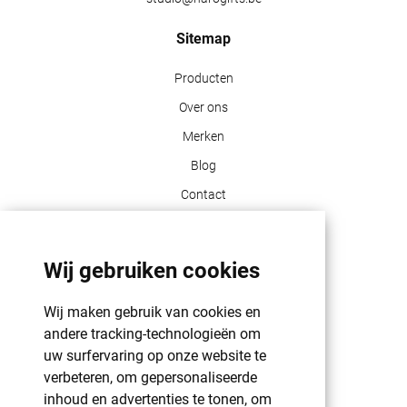
Sitemap
Producten
Over ons
Merken
Blog
Contact
Klant info
Wij gebruiken cookies
GDPR | PRIVACY POLICY | HAROGIFTS
PMS kleuren
Wij maken gebruik van cookies en
andere tracking-technologieën om
Cookie beleid
uw surfervaring op onze website te
Voorwaarden en bepalingen
verbeteren, om gepersonaliseerde
Winkelwagen
inhoud en advertenties te tonen, om