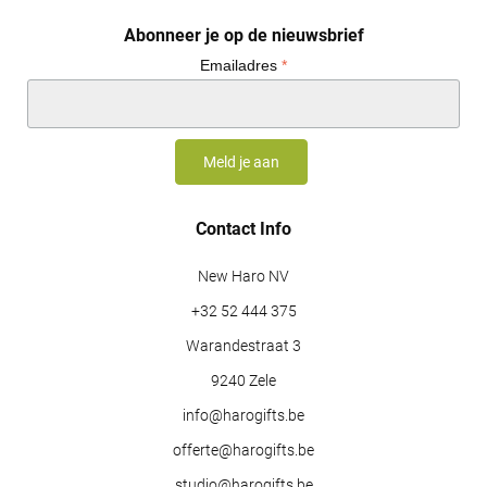
Abonneer je op de nieuwsbrief
Emailadres
*
Contact Info
New Haro NV
+32 52 444 375
Warandestraat 3
9240 Zele
info@harogifts.be
offerte@harogifts.be
studio@harogifts.be