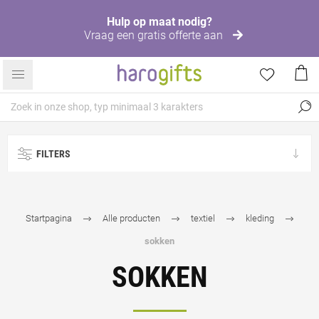
Hulp op maat nodig?
Vraag een gratis offerte aan
FILTERS
Startpagina
Alle producten
textiel
kleding
sokken
SOKKEN