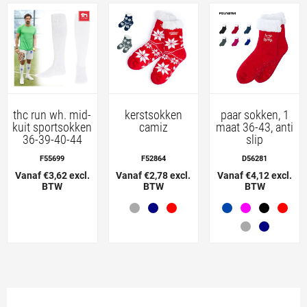
thc run wh. mid-
kerstsokken
paar sokken, 1
kuit sportsokken
camiz
maat 36-43, anti
36-39-40-44
slip
F55699
F52864
D56281
Vanaf €3,62 excl.
Vanaf €2,78 excl.
Vanaf €4,12 excl.
BTW
BTW
BTW