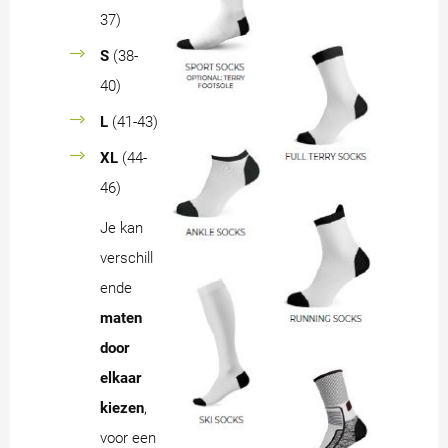
37)
S
(38-
40)
L
(41-43)
XL
(44-
46)
Je kan
verschill
ende
maten
door
elkaar
kiezen
,
voor een