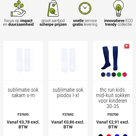
sublimatie sok
sublimatie sok
thc run kids.
sakam s-m
piodox l-xl
mid-kuit sokken
voor kinderen
30-35
F37693
F37692
F55700
Vanaf €0,78 excl.
Vanaf €0,86 excl.
Vanaf €2,91 excl.
BTW
BTW
BTW