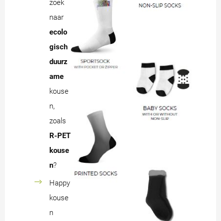
zoek
naar
ecolo
gisch
duurz
ame
kouse
n,
zoals
R-PET
kouse
n
?
Happy
kouse
n