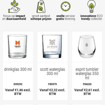
drinkglas 300 ml
scott waterglas
esprit tumbler
300 ml
waterglas 350
ml
D99292
F85979
F84220
Vanaf €1,46 excl.
Vanaf €2,32 excl.
Vanaf €2,61 excl.
BTW
BTW
BTW