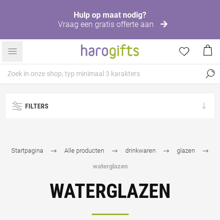
Hulp op maat nodig?
Vraag een gratis offerte aan
FILTERS
Startpagina
Alle producten
drinkwaren
glazen
waterglazen
WATERGLAZEN