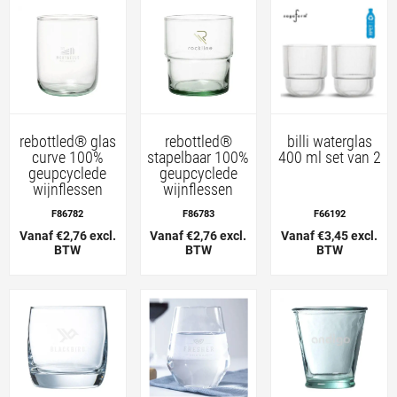
rebottled® glas
rebottled®
billi waterglas
curve 100%
stapelbaar 100%
400 ml set van 2
geupcyclede
geupcyclede
wijnflessen
wijnflessen
F86782
F86783
F66192
Vanaf €2,76 excl.
Vanaf €2,76 excl.
Vanaf €3,45 excl.
BTW
BTW
BTW