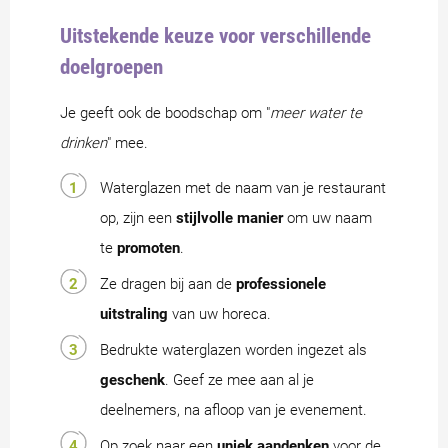
Uitstekende keuze voor verschillende
doelgroepen
Je geeft ook de boodschap om "
meer water te
drinken
" mee.
Waterglazen met de naam van je restaurant
op, zijn een
stijlvolle manier
om uw naam
te
promoten
.
Ze dragen bij aan de
professionele
uitstraling
van uw horeca.
Bedrukte waterglazen worden ingezet als
geschenk
. Geef ze mee aan al je
deelnemers, na afloop van je evenement.
Op zoek naar een
uniek aandenken
voor de