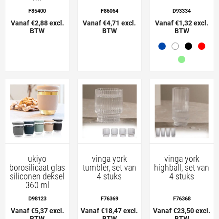
F85400
F86064
D93334
Vanaf €2,88 excl.
Vanaf €4,71 excl.
Vanaf €1,32 excl.
BTW
BTW
BTW
ukiyo
vinga york
vinga york
borosilicaat glas
tumbler, set van
highball, set van
siliconen deksel
4 stuks
4 stuks
360 ml
D98123
F76369
F76368
Vanaf €5,37 excl.
Vanaf €18,47 excl.
Vanaf €23,50 excl.
BTW
BTW
BTW