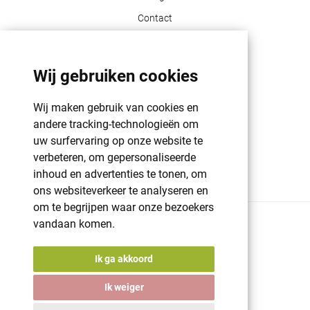
Contact
Klant info
Wij gebruiken cookies
GDPR | PRIVACY POLICY | HAROGIFTS
PMS kleuren
Wij maken gebruik van cookies en
Cookie beleid
andere tracking-technologieën om
uw surfervaring op onze website te
Voorwaarden en bepalingen
verbeteren, om gepersonaliseerde
Winkelwagen
inhoud en advertenties te tonen, om
ons websiteverkeer te analyseren en
om te begrijpen waar onze bezoekers
vandaan komen.
© 2026 Harogifts
BE98765445
Cookie beleid
Ik ga akkoord
Voorwaarden en bepalingen
Powered by
nopCommerce
Ik weiger
Designed by
Nop-Templates.com
A digital solution by
Starring Jane