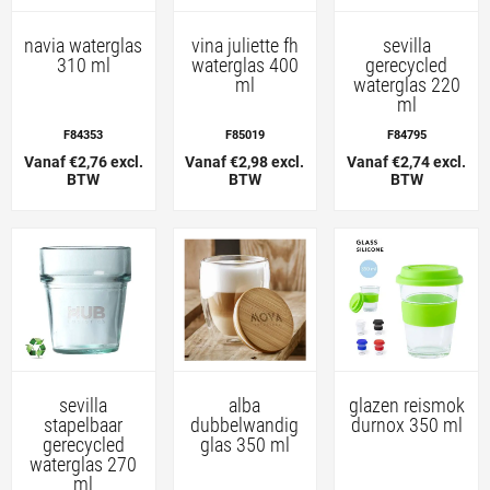
navia waterglas
vina juliette fh
sevilla
310 ml
waterglas 400
gerecycled
ml
waterglas 220
ml
F84353
F85019
F84795
Vanaf €2,76 excl.
Vanaf €2,98 excl.
Vanaf €2,74 excl.
BTW
BTW
BTW
sevilla
alba
glazen reismok
stapelbaar
dubbelwandig
durnox 350 ml
gerecycled
glas 350 ml
waterglas 270
ml