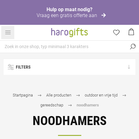
Hulp op maat nodig?
Vraag een gratis offerte aan
FILTERS
Startpagina
Alle producten
outdoor en vrije tijd
gereedschap
noodhamers
NOODHAMERS