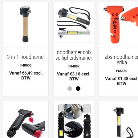
noodhamer cob
3 in 1 noodhamer
abs-noodhame
veiligheidshamer
erika
F48005
F84087
F65180
Vanaf €6,49 excl.
Vanaf €3,18 excl.
BTW
Vanaf €1,48 excl
BTW
BTW