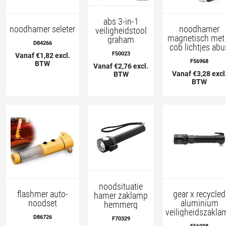
abs 3-in-1
noodhamer seleter
noodhamer
veiligheidstool
magnetisch met
graham
D84266
cob lichtjes abu
F50023
Vanaf €1,82 excl.
F56968
BTW
Vanaf €2,76 excl.
Vanaf €3,28 excl
BTW
BTW
noodsituatie
flashmer auto-
gear x recycled
hamer zaklamp
noodset
aluminium
hemmerg
veiligheidszakla
D86726
F70329