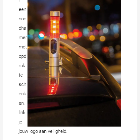
r
een
noo
dha
mer
met
opd
ruk
te
sch
enk
en,
link
je
jouw logo aan veiligheid.