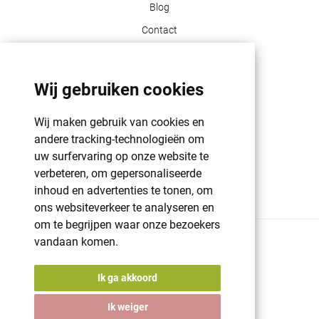
Blog
Contact
Klant info
Wij gebruiken cookies
GDPR | PRIVACY POLICY | HAROGIFTS
PMS kleuren
Wij maken gebruik van cookies en
andere tracking-technologieën om
Cookie beleid
uw surfervaring op onze website te
Voorwaarden en bepalingen
verbeteren, om gepersonaliseerde
Winkelwagen
inhoud en advertenties te tonen, om
ons websiteverkeer te analyseren en
om te begrijpen waar onze bezoekers
vandaan komen.
© 2026 Harogifts
BE98765445
Cookie beleid
Ik ga akkoord
Voorwaarden en bepalingen
Powered by
nopCommerce
Ik weiger
Designed by
Nop-Templates.com