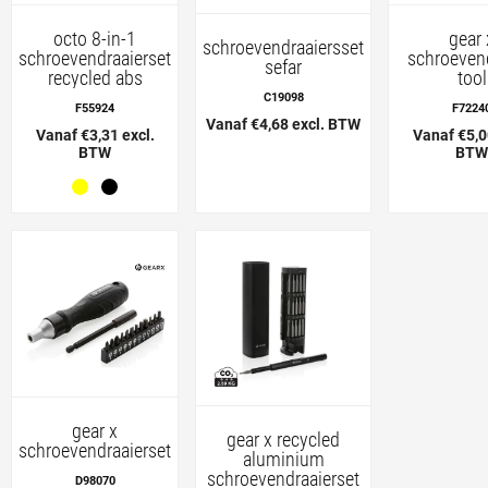
octo 8-in-1
gear 
schroevendraaiersset
schroevendraaierset
schroevend
sefar
recycled abs
tool
C19098
F55924
F7224
Vanaf €4,68 excl. BTW
Vanaf €3,31 excl.
Vanaf €5,0
BTW
BTW
gear x
gear x recycled
schroevendraaierset
aluminium
schroevendraaierset
D98070