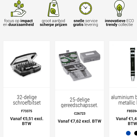
32-delige
aluminium b
25-delige
schroefbitset
metallic 
gereedschapsset.
F73375
F8559
C26723
Vanaf €5,51 excl.
Vanaf €1,4
Vanaf €7,62 excl. BTW
BTW
BTW