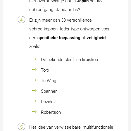
niet overal. Wist je dat in
Japan
de JIS-
schroefgang standaard is?
Er zijn meer dan 30 verschillende
schroefkoppen. Ieder type ontworpen voor
een
specifieke toepassing
of
veiligheid
,
zoals:
De bekende sleuf- en kruiskop
Torx
Tri-Wing
Spanner
Pozidriv
Robertson
Het idee van verwisselbare, multifunctionele