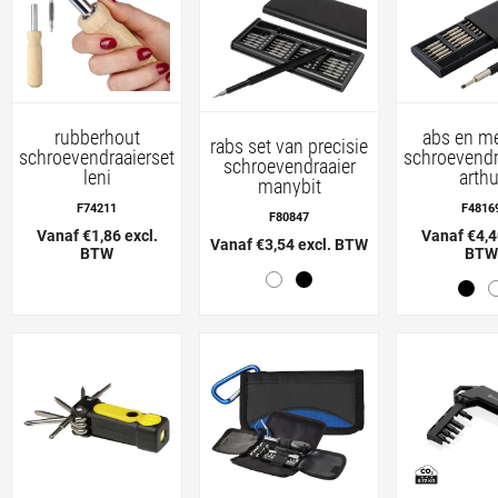
rubberhout
abs en m
rabs set van precisie
schroevendraaierset
schroevendr
schroevendraaier
leni
arthu
manybit
F74211
F4816
F80847
Vanaf €1,86 excl.
Vanaf €4,4
Vanaf €3,54 excl. BTW
BTW
BTW