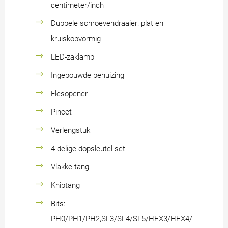
centimeter/inch
Dubbele schroevendraaier: plat en
kruiskopvormig
LED-zaklamp
Ingebouwde behuizing
Flesopener
Pincet
Verlengstuk
4-delige dopsleutel set
Vlakke tang
Kniptang
Bits:
PH0/PH1/PH2,SL3/SL4/SL5/HEX3/HEX4/