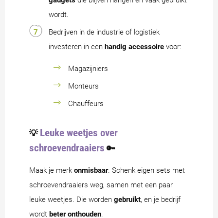
gadgets
die blijven hangen en vaak gebruikt
wordt.
Bedrijven in de industrie of logistiek
investeren in een
handig accessoire
voor:
Magazijniers
Monteurs
Chauffeurs
Leuke weetjes over
💡
schroevendraaiers
🔑
Maak je merk
onmisbaar
. Schenk eigen sets met
schroevendraaiers weg, samen met een paar
leuke weetjes. Die worden
gebruikt
, en je bedrijf
wordt
beter onthouden
.