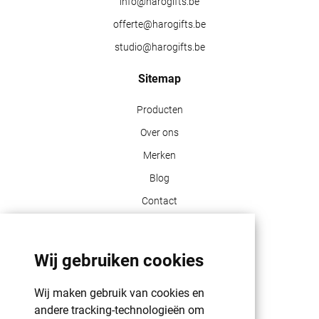
info@harogifts.be
offerte@harogifts.be
studio@harogifts.be
Sitemap
Producten
Over ons
Merken
Blog
Contact
Klant info
Wij gebruiken cookies
GDPR | PRIVACY POLICY | HAROGIFTS
PMS kleuren
Wij maken gebruik van cookies en
Cookie beleid
andere tracking-technologieën om