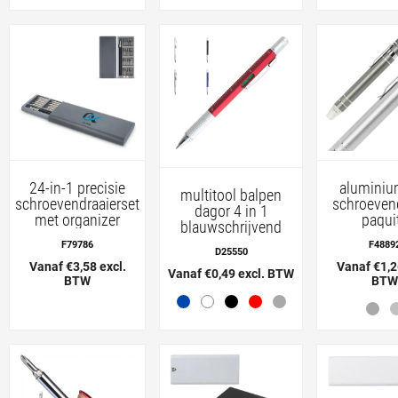
24-in-1 precisie
aluminiu
multitool balpen
schroevendraaierset
schroevend
dagor 4 in 1
met organizer
paqui
blauwschrijvend
F79786
F4889
D25550
Vanaf €3,58 excl.
Vanaf €1,2
Vanaf €0,49 excl. BTW
BTW
BTW