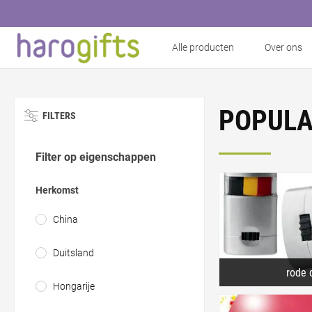
Alle producten
Over ons
POPULA
FILTERS
Filter op eigenschappen
Herkomst
China
Duitsland
rode 
Hongarije