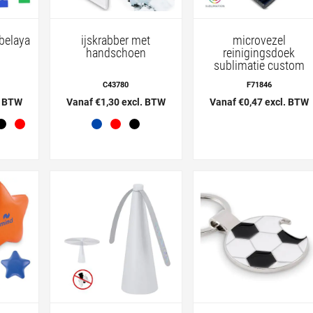
belaya
ijskrabber met
microvezel
handschoen
reinigingsdoek
sublimatie custom
C43780
F71846
. BTW
Vanaf €1,30 excl. BTW
Vanaf €0,47 excl. BTW