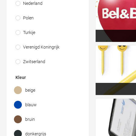
Nederland
Polen
Turkije
Verenigd Koningrijk
Zwitserland
Kleur
beige
blauw
bruin
donkergrijs