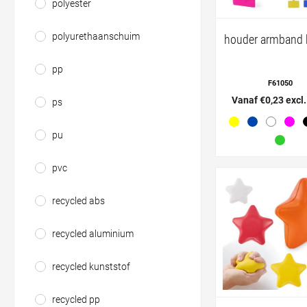
polyester
polyurethaanschuim
houder armband 
pp
F61050
Vanaf €0,23 excl
ps
pu
pvc
recycled abs
recycled aluminium
recycled kunststof
recycled pp