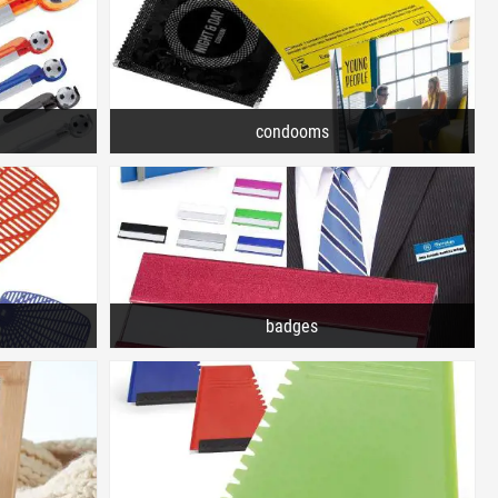
condooms
badges