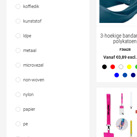
koffiedik
kunststof
3-hoekige banda
ldpe
polykatoen
F36628
metaal
Vanaf €0,89 excl
microvezel
non-woven
nylon
papier
pe