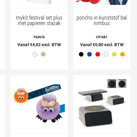
mykit festival set plus
poncho in kunststof bal
met papieren stazak
nimbus
F62676
C91681
Vanaf €4,82 excl. BTW
Vanaf €0,80 excl. BTW