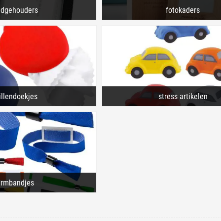
adgehouders
fotokaders
illendoekjes
stress artikelen
armbandjes