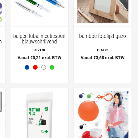
m
balpen luba injectiespuit
bamboe fotolijst gazo
m
blauwschrijvend
D12170
F14172
Vanaf €0,21 excl. BTW
Vanaf €3,68 excl. BTW