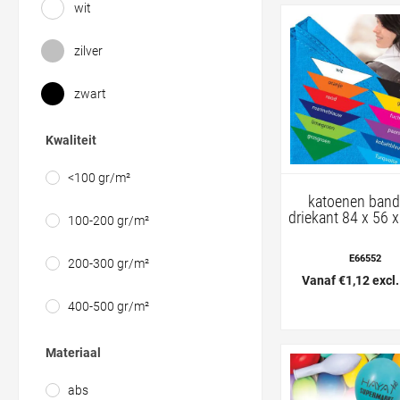
wit
zilver
zwart
Kwaliteit
<100 gr/m²
katoenen ban
driekant 84 x 56 
100-200 gr/m²
E66552
200-300 gr/m²
Vanaf €1,12 excl
400-500 gr/m²
Materiaal
abs