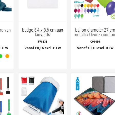
na van
badge 5,4 x 8,6 cm aan
ballon diameter 27 c
lanyards
metallic kleuren custo
F78838
C91456
. BTW
Vanaf €0,16 excl. BTW
Vanaf €0,10 excl. BTW