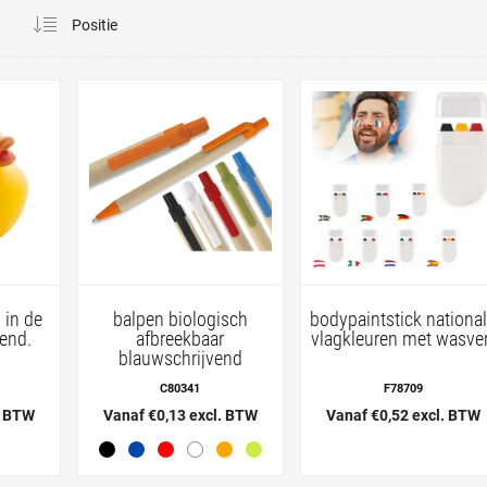
a
l in de
balpen biologisch
bodypaintstick nationa
end.
afbreekbaar
vlagkleuren met wasve
blauwschrijvend
C80341
F78709
. BTW
Vanaf €0,13 excl. BTW
Vanaf €0,52 excl. BTW