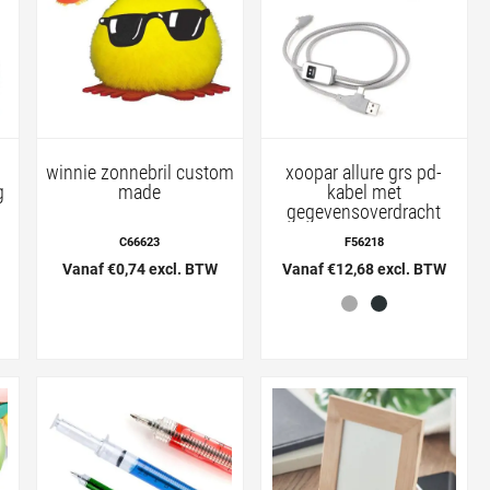
winnie zonnebril custom
xoopar allure grs pd-
g
made
kabel met
gegevensoverdracht
C66623
F56218
Vanaf €0,74 excl. BTW
Vanaf €12,68 excl. BTW