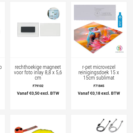
p
rechthoekige magneet
r-pet microvezel
voor foto inlay 8,8 x 5,6
reinigingsdoek 15 x
cm
15cm sublimat
F79102
F71845
Vanaf €0,50 excl. BTW
Vanaf €0,18 excl. BTW