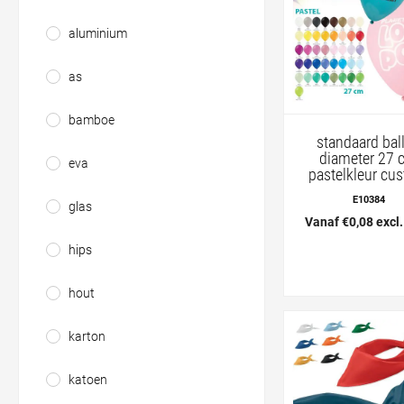
aluminium
as
bamboe
standaard bal
diameter 27 
eva
pastelkleur cu
E10384
glas
Vanaf €0,08 excl
hips
hout
karton
katoen