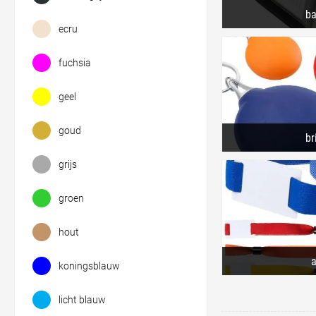
b
ecru
fuchsia
geel
goud
br
grijs
groen
hout
koningsblauw
licht blauw