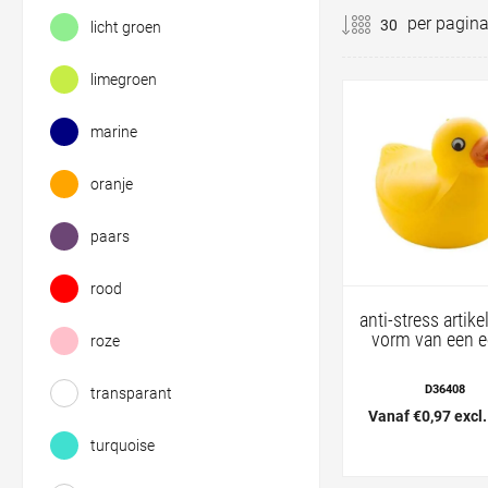
per pagin
licht groen
limegroen
marine
oranje
paars
rood
anti-stress artike
vorm van een e
roze
D36408
transparant
Vanaf €0,97 excl
turquoise