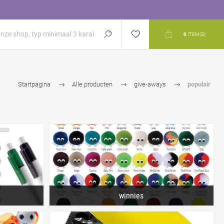
0
ITEM(S)
Startpagina
Alle producten
give-aways
populair
winnies