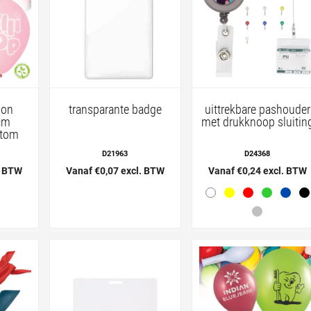
lon
transparante badge
uittrekbare pashouder
cm
met drukknoop sluitin
stom
D21963
D24368
. BTW
Vanaf €0,07 excl. BTW
Vanaf €0,24 excl. BTW