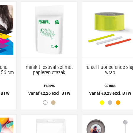
dana
minikit festival set met
rafael fluoriserende sla
x 56 cm
papieren stazak
wrap
F62696
C21083
. BTW
Vanaf €2,26 excl. BTW
Vanaf €0,23 excl. BTW