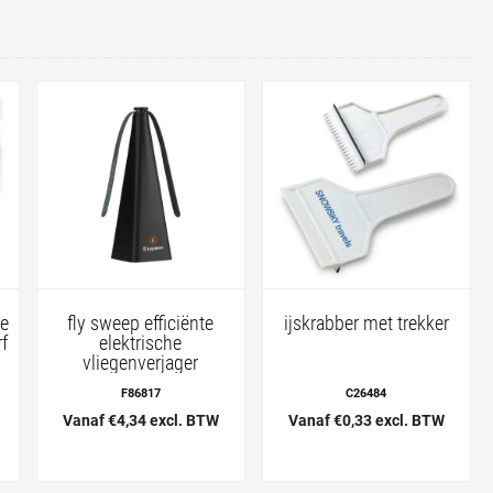
le
fly sweep efficiënte
ijskrabber met trekker
rf
elektrische
vliegenverjager
F86817
C26484
Vanaf €4,34 excl. BTW
Vanaf €0,33 excl. BTW