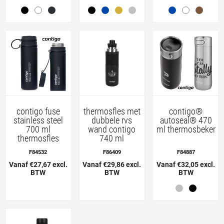
contigo fuse
thermosfles met
contigo®
stainless steel
dubbele rvs
autoseal® 470
700 ml
wand contigo
ml thermosbeker
thermosfles
740 ml
F84532
F86409
F84887
Vanaf €27,67 excl.
Vanaf €29,86 excl.
Vanaf €32,05 excl.
BTW
BTW
BTW