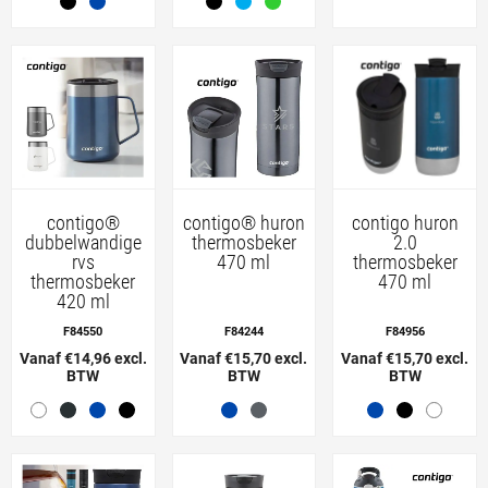
contigo®
contigo® huron
contigo huron
dubbelwandige
thermosbeker
2.0
rvs
470 ml
thermosbeker
thermosbeker
470 ml
420 ml
F84550
F84244
F84956
Vanaf €14,96 excl.
Vanaf €15,70 excl.
Vanaf €15,70 excl.
BTW
BTW
BTW