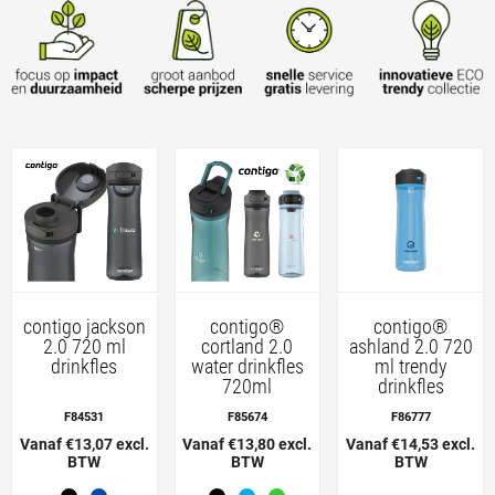
contigo jackson
contigo®
contigo®
2.0 720 ml
cortland 2.0
ashland 2.0 720
drinkfles
water drinkfles
ml trendy
720ml
drinkfles
F84531
F85674
F86777
Vanaf €13,07 excl.
Vanaf €13,80 excl.
Vanaf €14,53 excl.
BTW
BTW
BTW