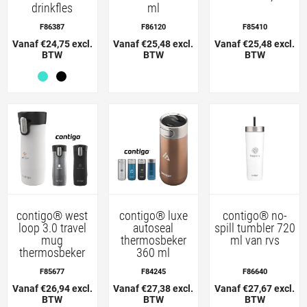
drinkfles
ml
F86387
F86120
F85410
Vanaf €24,75 excl.
Vanaf €25,48 excl.
Vanaf €25,48 excl.
BTW
BTW
BTW
contigo® west
contigo® luxe
contigo® no-
loop 3.0 travel
autoseal
spill tumbler 720
mug
thermosbeker
ml van rvs
thermosbeker
360 ml
F85677
F84245
F86640
Vanaf €26,94 excl.
Vanaf €27,38 excl.
Vanaf €27,67 excl.
BTW
BTW
BTW