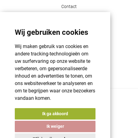
Contact
Klant info
Wij gebruiken cookies
GDPR | PRIVACY POLICY | HAROGIFTS
PMS kleuren
Wij maken gebruik van cookies en
Cookie beleid
andere tracking-technologieën om
uw surfervaring op onze website te
Voorwaarden en bepalingen
verbeteren, om gepersonaliseerde
Winkelwagen
inhoud en advertenties te tonen, om
ons websiteverkeer te analyseren en
om te begrijpen waar onze bezoekers
vandaan komen.
© 2026 Harogifts
BE98765445
Cookie beleid
Ik ga akkoord
Voorwaarden en bepalingen
Powered by
nopCommerce
Ik weiger
Designed by
Nop-Templates.com
A digital solution by
Starring Jane