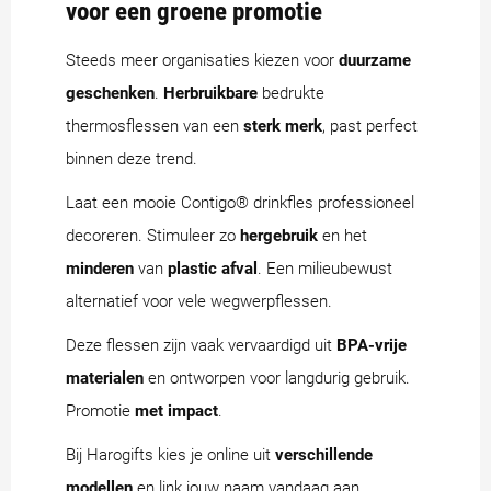
voor een groene promotie
Steeds meer organisaties kiezen voor
duurzame
geschenken
.
Herbruikbare
bedrukte
thermosflessen van een
sterk
merk
, past perfect
binnen deze trend.
Laat een mooie Contigo® drinkfles professioneel
decoreren. Stimuleer zo
hergebruik
en het
minderen
van
plastic afval
. Een milieubewust
alternatief voor vele wegwerpflessen.
Deze flessen zijn vaak vervaardigd uit
BPA-vrije
materialen
en ontworpen voor langdurig gebruik.
Promotie
met impact
.
Bij Harogifts kies je online uit
verschillende
modellen
en link jouw naam vandaag aan