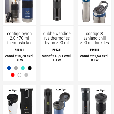
contigo byron
dubbelwandige
contigo®
2.0 470 ml
rvs thermofles
ashland chill
thermosbeker
byron 590 ml
590 ml drinkfles
F85861
F86281
F86385
Vanaf €15,70 excl.
Vanaf €18,91 excl.
Vanaf €21,54 excl.
BTW
BTW
BTW