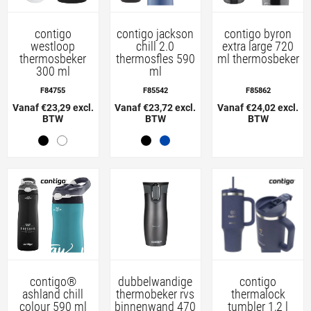
contigo
contigo jackson
contigo byron
westloop
chill 2.0
extra large 720
thermosbeker
thermosfles 590
ml thermosbeker
300 ml
ml
F84755
F85542
F85862
Vanaf €23,29 excl.
Vanaf €23,72 excl.
Vanaf €24,02 excl.
BTW
BTW
BTW
contigo®
dubbelwandige
contigo
ashland chill
thermobeker rvs
thermalock
colour 590 ml
binnenwand 470
tumbler 1,2 l