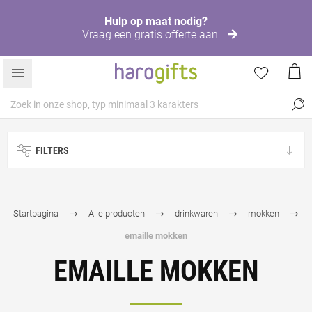
Hulp op maat nodig?
Vraag een gratis offerte aan
FILTERS
Startpagina
Alle producten
drinkwaren
mokken
emaille mokken
EMAILLE MOKKEN