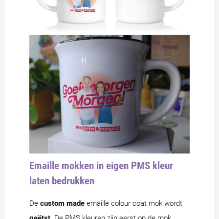
Emaille mokken in eigen PMS kleur
laten bedrukken
De
custom made
emaille colour coat mok wordt
geëtst
. De PMS kleuren zijn eerst op de mok