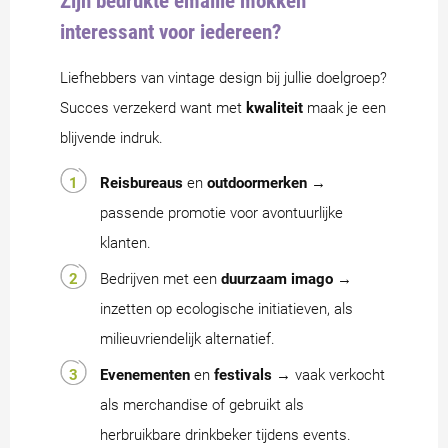
Zijn bedrukte emaille mokken
interessant voor iedereen?
Liefhebbers van vintage design bij jullie doelgroep?
Succes verzekerd want met
kwaliteit
maak je een
blijvende indruk.
Reisbureaus
en
outdoormerken
→
passende promotie voor avontuurlijke
klanten.
Bedrijven met een
duurzaam imago
→
inzetten op ecologische initiatieven, als
milieuvriendelijk alternatief.
Evenementen
en
festivals
→ vaak verkocht
als merchandise of gebruikt als
herbruikbare drinkbeker tijdens events.