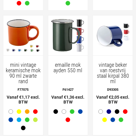
mini vintage
emaille mok
vintage beker
keramische mok
ayden 550 ml
van roestvrij
90 ml zwarte
staal kirpal 380
rand
ml
F77075
F61427
D93305
Vanaf €1,17 excl.
Vanaf €1,36 excl.
Vanaf €2,05 excl.
BTW
BTW
BTW