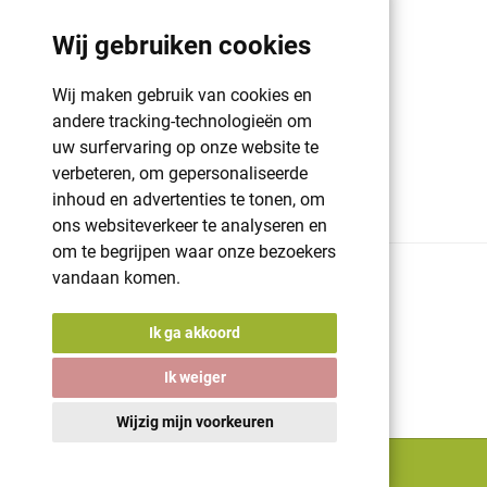
Klant info
Wij gebruiken cookies
GDPR | PRIVACY POLICY | HAROGIFTS
PMS kleuren
Wij maken gebruik van cookies en
Cookie beleid
andere tracking-technologieën om
uw surfervaring op onze website te
Voorwaarden en bepalingen
verbeteren, om gepersonaliseerde
Winkelwagen
inhoud en advertenties te tonen, om
ons websiteverkeer te analyseren en
om te begrijpen waar onze bezoekers
vandaan komen.
© 2026 Harogifts
BE98765445
Cookie beleid
Ik ga akkoord
Voorwaarden en bepalingen
Powered by
nopCommerce
Ik weiger
Designed by
Nop-Templates.com
A digital solution by
Starring Jane
Wijzig mijn voorkeuren