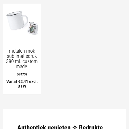
metalen mok
sublimatiedruk
380 ml. custom
made.
D74739
Vanaf €2,41 excl.
BTW
Authentiek genieten ✧ Bedrukte