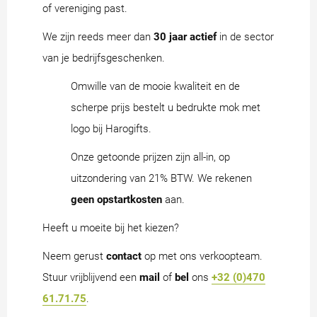
of vereniging past.
We zijn reeds meer dan
30 jaar actief
in de sector
van je bedrijfsgeschenken.
Omwille van de mooie kwaliteit en de
scherpe prijs bestelt u bedrukte mok met
logo bij Harogifts.
Onze getoonde prijzen zijn all-in, op
uitzondering van 21% BTW. We rekenen
geen opstartkosten
aan.
Heeft u moeite bij het kiezen?
Neem gerust
contact
op met ons verkoopteam.
Stuur vrijblijvend een
mail
of
bel
ons
+32 (0)470
61.71.75
.