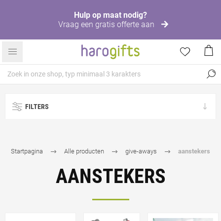
Hulp op maat nodig?
Vraag een gratis offerte aan
FILTERS
Startpagina
Alle producten
give-aways
aanstekers
AANSTEKERS