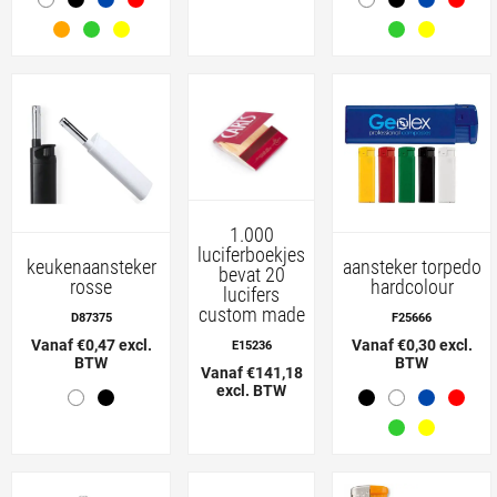
1.000
luciferboekjes
keukenaansteker
aansteker torpedo
bevat 20
rosse
hardcolour
lucifers
custom made
D87375
F25666
Vanaf €0,47 excl.
Vanaf €0,30 excl.
E15236
BTW
BTW
Vanaf €141,18
excl. BTW