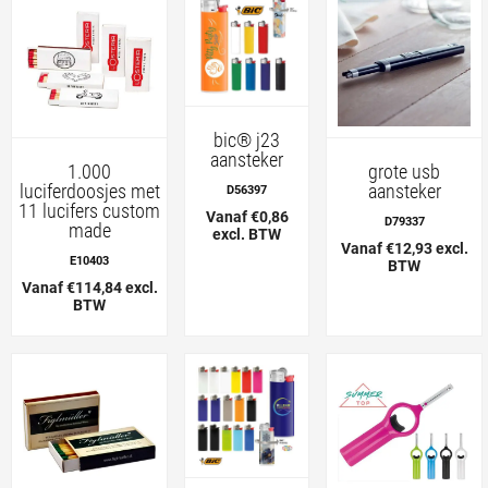
bic® j23
aansteker
1.000
grote usb
luciferdoosjes met
aansteker
D56397
11 lucifers custom
Vanaf €0,86
D79337
made
excl. BTW
Vanaf €12,93 excl.
E10403
BTW
Vanaf €114,84 excl.
BTW