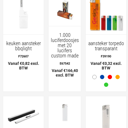
1.000
luciferdoosjes
keuken aansteker
aansteker torpedo
met 20
bbqlight
transparant
lucifers
custom made
F72607
F39190
Vanaf €0,82 excl.
Vanaf €0,32 excl.
E67542
BTW
BTW
Vanaf €166,40
excl. BTW