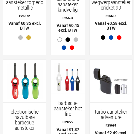
aansteker torpedo
wegwerpaansteker
aansteker
metallic
cricket 90
kindveilig
F25672
F25618
F25694
Vanaf €0,35 excl.
Vanaf €0,58 excl.
Vanaf €0,45
BTW
BTW
excl. BTW
barbecue
aansteker hot
electronische
turbo aansteker
fire
navulbare
adventure
barbecue
F39222
F25691
aansteker
Vanaf €1,37
Vanaf €2,49 excl.