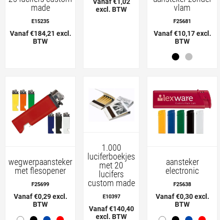
Vanaf €1,02
made
vlam
excl. BTW
E15235
F25681
Vanaf €184,21 excl.
Vanaf €10,17 excl.
BTW
BTW
1.000
luciferboekjes
wegwerpaansteker
aansteker
met 20
met flesopener
electronic
lucifers
custom made
F25699
F25638
Vanaf €0,29 excl.
Vanaf €0,30 excl.
E10397
BTW
BTW
Vanaf €140,40
excl. BTW