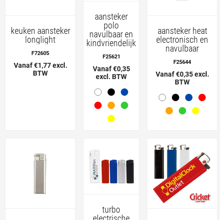
aansteker
polo
keuken aansteker
aansteker heat
navulbaar en
longlight
electronisch en
kindvriendelijk
navulbaar
F72605
F25621
F25644
Vanaf €1,77 excl.
Vanaf €0,35
BTW
Vanaf €0,35 excl.
excl. BTW
BTW
turbo
electrische