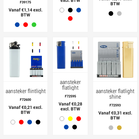
excl. BTW
F39175
BTW
Vanaf €1,14 excl.
BTW
aansteker
flatlight
aansteker flintlight
aansteker flatlight
shine
F72595
F72600
Vanaf €0,28
F72593
Vanaf €0,21 excl.
excl. BTW
BTW
Vanaf €0,31 excl.
BTW