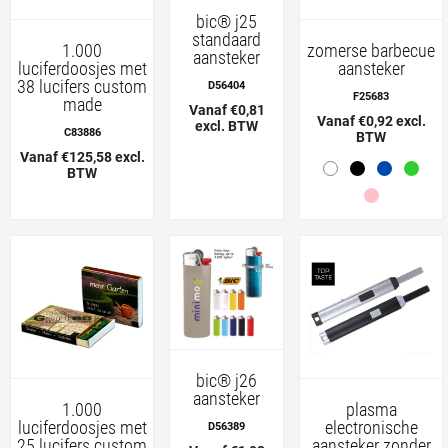
bic® j25
standaard
1.000
zomerse barbecue
aansteker
luciferdoosjes met
aansteker
38 lucifers custom
D56404
F25683
made
Vanaf €0,81
Vanaf €0,92 excl.
excl. BTW
C83886
BTW
Vanaf €125,58 excl.
BTW
bic® j26
aansteker
1.000
plasma
luciferdoosjes met
electronische
D56389
25 lucifers custom
aansteker zonder