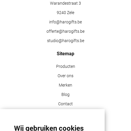
Warandestraat 3
9240 Zele
info@harogifts.be
offerte@harogifts.be
studio@harogifts.be
Sitemap
Producten
Over ons
Merken
Blog
Contact
Klant info
Wij gebruiken cookies
GDPR | PRIVACY POLICY | HAROGIFTS