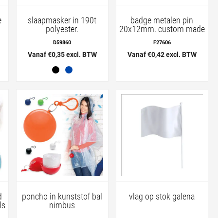
e
slaapmasker in 190t
badge metalen pin
polyester.
20x12mm. custom made
D59860
F27606
Vanaf €0,35 excl. BTW
Vanaf €0,42 excl. BTW
d
poncho in kunststof bal
vlag op stok galena
ls
nimbus