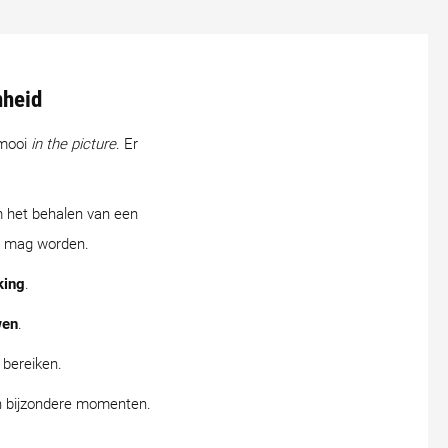
nheid
 mooi
in the picture
. Er
 het behalen van een
rd mag worden.
king
.
wen
.
bereiken.
van bijzondere momenten.