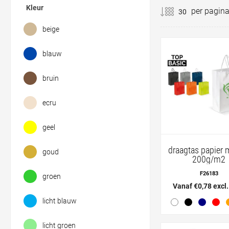
Kleur
per pagin
beige
blauw
bruin
ecru
geel
draagtas papier 
goud
200g/m2
F26183
groen
Vanaf €0,78 excl
licht blauw
licht groen