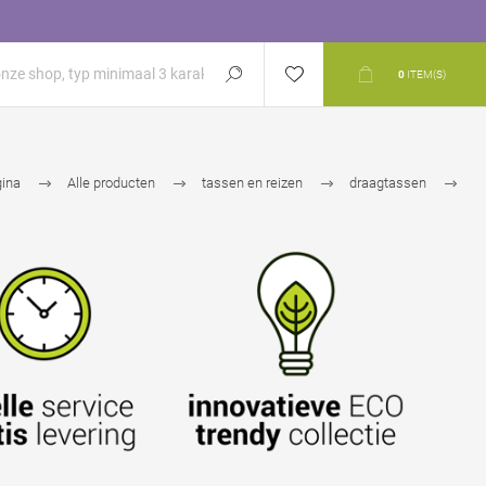
0
ITEM(S)
gina
Alle producten
tassen en reizen
draagtassen
papieren tassen