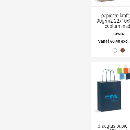
papieren kraft
90g/m2 22x10
custum ma
F39706
Vanaf €0,40 excl
draagtas papier 