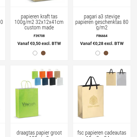
papieren kraft tas
pagari a3 stevige
80
100g/m2 32x12x41cm
papieren geschenktas 80
custom made
g/m2
F39708
F86664
Vanaf €0,50 excl. BTW
Vanaf €0,28 excl. BTW
draagtas papier groot
fsc papieren cadeautas