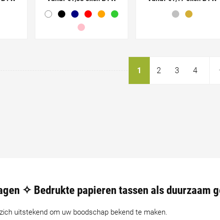
1
2
3
4
agen ✧ Bedrukte papieren tassen als duurzaam 
t zich uitstekend om uw boodschap bekend te maken.