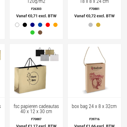
120g/m2
18 x 8 x 24 cm
F26303
F70881
Vanaf €0,71 excl. BTW
Vanaf €0,72 excl. BTW
s
fsc papieren cadeautas
box bag 24 x 8 x 32cm
40 x 12 x 30 cm
F70887
F39716
Vanaf €1,17 excl. BTW
Vanaf €1,66 excl. BTW