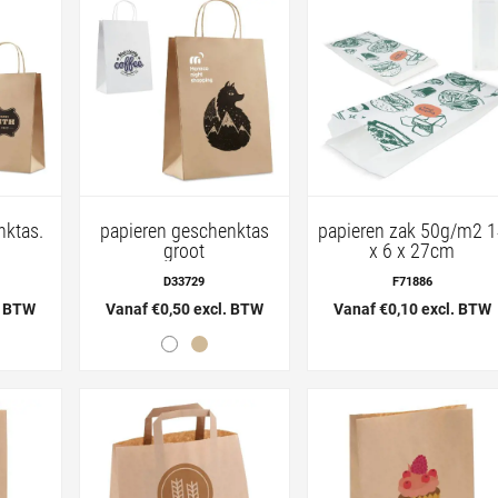
nktas.
papieren geschenktas
papieren zak 50g/m2 
groot
x 6 x 27cm
D33729
F71886
. BTW
Vanaf €0,50 excl. BTW
Vanaf €0,10 excl. BTW