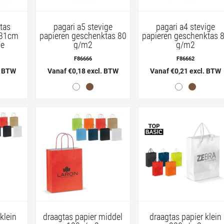
 tas
pagari a5 stevige
pagari a4 stevige
x31cm
papieren geschenktas 80
papieren geschenktas 
de
g/m2
g/m2
F86666
F86662
. BTW
Vanaf €0,18 excl. BTW
Vanaf €0,21 excl. BTW
klein
draagtas papier middel
draagtas papier klein