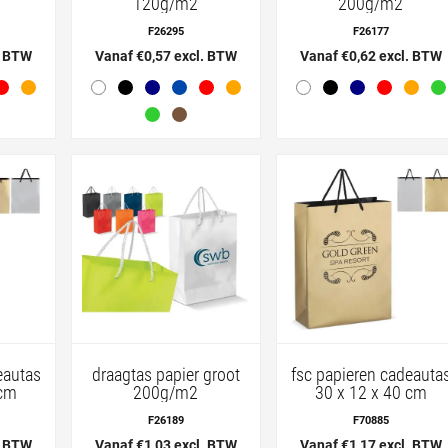
120g/m2
200g/m2
F26295
F26177
. BTW
Vanaf €0,57 excl. BTW
Vanaf €0,62 excl. BTW
eautas
draagtas papier groot
fsc papieren cadeauta
 cm
200g/m2
30 x 12 x 40 cm
F26189
F70885
. BTW
Vanaf €1,03 excl. BTW
Vanaf €1,17 excl. BTW