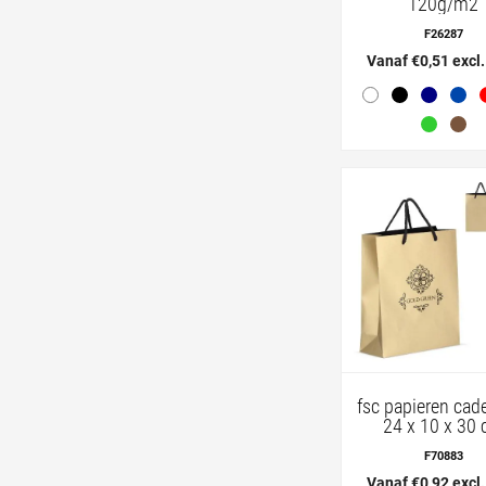
120g/m2
F26287
Vanaf €0,51 excl
fsc papieren cad
24 x 10 x 30
F70883
Vanaf €0,92 excl