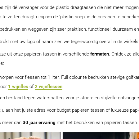
es zijn dé vervanger voor de plastic draagtassen die niet meer mo
 te zetten draagt u bij om de 'plastic soep' in de oceanen te beperke
bedrukken en weggeven zijn zeer praktisch, functioneel, duurzaam en 
rukt met uw logo of naam zien we tegenwoordig overal in de winkels
uze uit onze papieren tassen in verschillende
formaten
. Ontdek ze al
s:
orpen voor flessen tot 1 liter. Full colour te bedrukken stevige golfk
voor
1 wijnfles
of
2 wijnflessen
en bestand tegen waterspatten, voor je stoere en stijlvolle ontvanger
nt u aan het juiste adres voor budget papieren tassen of luxueuze pap
s meer dan
30 jaar ervaring
met het bedrukken van papieren tassen.