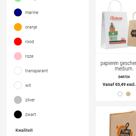
marine
oranje
rood
roze
papieren gesche
medium.
transparant
D40724
Vanaf €0,49 excl
wit
zilver
zwart
Kwaliteit