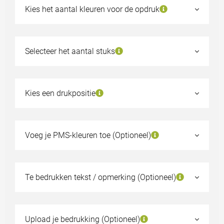
Kies het aantal kleuren voor de opdruk
Geen bedrukking
1 kleur
Selecteer het aantal stuks
2 kleuren
250
€0,36
3 kleuren
500
€0,34
Kies een drukpositie
4 kleuren
1000
€0,32
2500
€0,31
Voeg je PMS-kleuren toe (Optioneel)
5000
€0,29
Kies een ander aantal
Te bedrukken tekst / opmerking (Optioneel)
Staal aanvragen?
Upload je bedrukking (Optioneel)