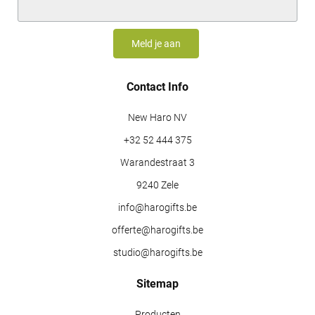
Contact Info
New Haro NV
+32 52 444 375
Warandestraat 3
9240 Zele
info@harogifts.be
offerte@harogifts.be
studio@harogifts.be
Sitemap
Producten