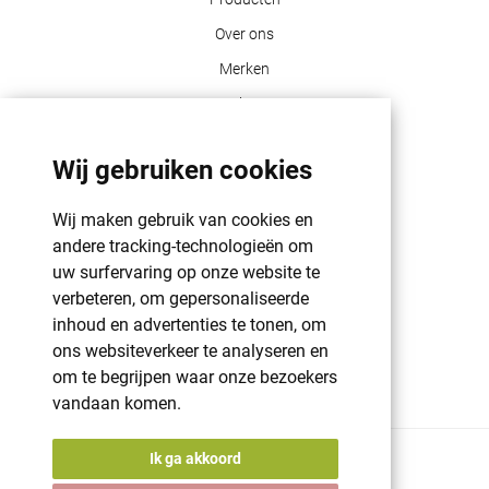
Over ons
Merken
Blog
Contact
Wij gebruiken cookies
Klant info
Wij maken gebruik van cookies en
GDPR | PRIVACY POLICY | HAROGIFTS
andere tracking-technologieën om
PMS kleuren
uw surfervaring op onze website te
verbeteren, om gepersonaliseerde
Cookie beleid
inhoud en advertenties te tonen, om
Voorwaarden en bepalingen
ons websiteverkeer te analyseren en
Winkelwagen
om te begrijpen waar onze bezoekers
vandaan komen.
Ik ga akkoord
© 2026 Harogifts
BE98765445