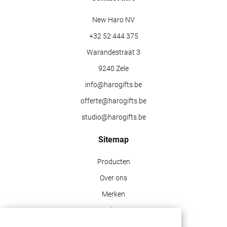
New Haro NV
+32 52 444 375
Warandestraat 3
9240 Zele
info@harogifts.be
offerte@harogifts.be
studio@harogifts.be
Sitemap
Producten
Over ons
Merken
Blog
Contact