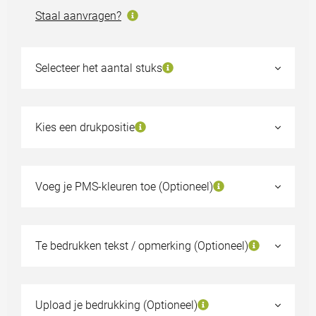
Staal aanvragen?
Selecteer het aantal stuks
25
€13,52
50
€12,93
Kies een drukpositie
100
€12,16
250
€11,64
Voeg je PMS-kleuren toe (Optioneel)
500
€11,38
Kies een ander aantal
Te bedrukken tekst / opmerking (Optioneel)
Staal aanvragen?
Upload je bedrukking (Optioneel)