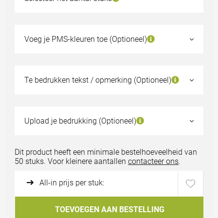
50
€1,40
100
€1,34
Voeg je PMS-kleuren toe (Optioneel)
250
€1,27
500
€1,22
Te bedrukken tekst / opmerking (Optioneel)
1000
€1,20
Kies een ander aantal
Upload je bedrukking (Optioneel)
Staal aanvragen?
Bestand uploaden
Dit product heeft een minimale bestelhoeveelheid van
50 stuks. Voor kleinere aantallen
contacteer ons
.
All-in prijs per stuk:
TOEVOEGEN AAN BESTELLING