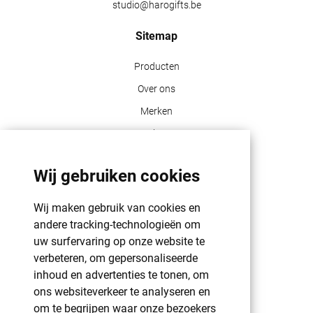
studio@harogifts.be
Sitemap
Producten
Over ons
Merken
Blog
Contact
Wij gebruiken cookies
Klant info
Wij maken gebruik van cookies en
GDPR | PRIVACY POLICY | HAROGIFTS
andere tracking-technologieën om
PMS kleuren
uw surfervaring op onze website te
verbeteren, om gepersonaliseerde
Cookie beleid
inhoud en advertenties te tonen, om
Voorwaarden en bepalingen
ons websiteverkeer te analyseren en
Winkelwagen
om te begrijpen waar onze bezoekers