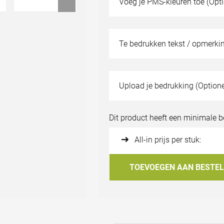
Voeg je PMS-kleuren toe (Opti
320
€0,31
Kies een ander aantal
Te bedrukken tekst / opmerkin
Staal aanvragen?
Upload je bedrukking (Optione
Bestand uploade
Dit product heeft een minimale 
All-in prijs per stuk:
TOEVOEGEN AAN BESTEL