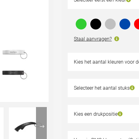
Staal aanvragen?
Kies het aantal kleuren voor 
Geen bedrukking
1 kleur
Selecteer het aantal stuks
20
€0,33
40
€0,33
Kies een drukpositie
80
€0,32
160
€0,31