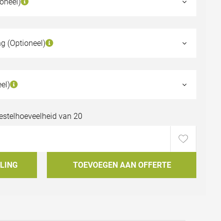
oneel)
g (Optioneel)
el)
n
bestelhoeveelheid van 20
LING
TOEVOEGEN AAN OFFERTE