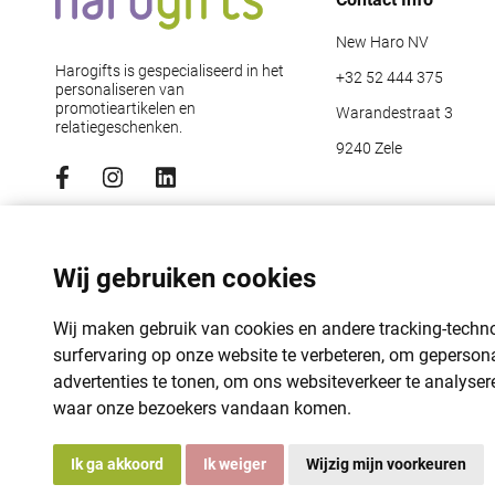
New Haro NV
Harogifts is gespecialiseerd in het
+32 52 444 375
personaliseren van
promotieartikelen en
Warandestraat 3
relatiegeschenken.
9240 Zele
Abonneer je op de nieuwsbrief
Emailadres
*
Wij gebruiken cookies
Wij maken gebruik van cookies en andere tracking-tech
surfervaring op onze website te verbeteren, om geperson
advertenties te tonen, om ons websiteverkeer te analyser
waar onze bezoekers vandaan komen.
Ik ga akkoord
Ik weiger
Wijzig mijn voorkeuren