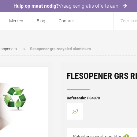
Hulp op maat nodig?
Vraag een gratis offerte aan
Merken
Blog
Contact
esopeners
flesopener grs recycled aluminium
FLESOPENER GRS R
Referentie:
F84870
Selecteer eerst een kleur