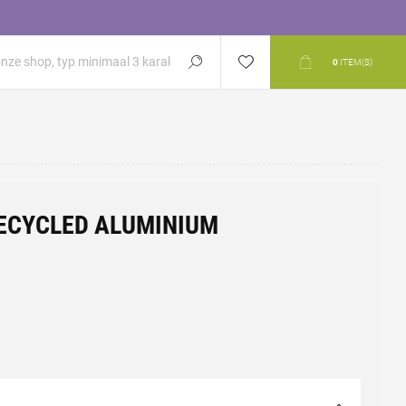
0
ITEM(S)
ECYCLED ALUMINIUM