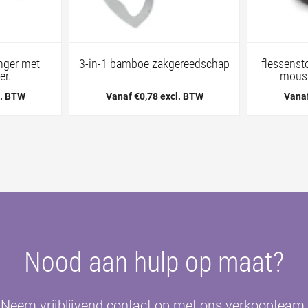
nger met
3-in-1 bamboe zakgereedschap
flessenst
er.
mouss
l. BTW
Vanaf €0,78 excl. BTW
Vanaf
Nood aan hulp op maat?
Neem vrijblijvend contact op met ons verkoopteam.