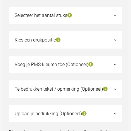
Selecteer het aantal stuks
25
€1,42
50
€1,36
Kies een drukpositie
100
€1,28
250
€1,22
Voeg je PMS-kleuren toe (Optioneel)
500
€1,20
Kies een ander aantal
Te bedrukken tekst / opmerking (Optioneel)
Staal aanvragen?
Upload je bedrukking (Optioneel)