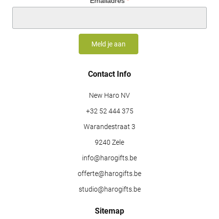
Emailadres
*
Contact Info
New Haro NV
+32 52 444 375
Warandestraat 3
9240 Zele
info@harogifts.be
offerte@harogifts.be
studio@harogifts.be
Sitemap