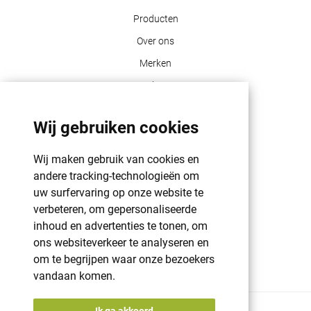
Producten
Over ons
Merken
Blog
Contact
Wij gebruiken cookies
Klant info
Wij maken gebruik van cookies en
GDPR | PRIVACY POLICY | HAROGIFTS
andere tracking-technologieën om
PMS kleuren
uw surfervaring op onze website te
verbeteren, om gepersonaliseerde
Cookie beleid
inhoud en advertenties te tonen, om
Voorwaarden en bepalingen
ons websiteverkeer te analyseren en
Winkelwagen
om te begrijpen waar onze bezoekers
vandaan komen.