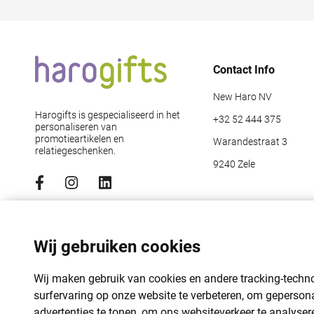
Contact Info
New Haro NV
Harogifts is gespecialiseerd in het
+32 52 444 375
personaliseren van
promotieartikelen en
Warandestraat 3
relatiegeschenken.
9240 Zele
Abonneer je op de nieuwsbrief
Emailadres
*
Wij gebruiken cookies
Wij maken gebruik van cookies en andere tracking-tech
surfervaring op onze website te verbeteren, om geperson
advertenties te tonen, om ons websiteverkeer te analyser