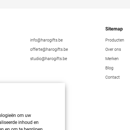
Sitemap
info@harogifts.be
Producten
offerte@harogifts.be
Over ons
studio@harogifts.be
Merken
Blog
Contact
nologieën om uw
aliseerde inhoud en
en en om te begrijpen