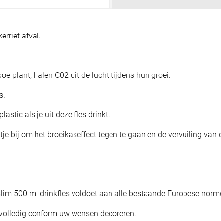
rriet afval.
oe plant, halen C02 uit de lucht tijdens hun groei.
s.
lastic als je uit deze fles drinkt.
tje bij om het broeikaseffect tegen te gaan en de vervuiling van 
e slim 500 ml drinkfles voldoet aan alle bestaande Europese norm
en volledig conform uw wensen decoreren.