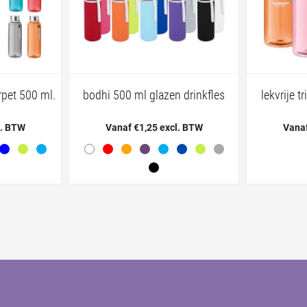
 rpet 500 ml.
bodhi 500 ml glazen drinkfles
lekvrije t
l. BTW
Vanaf €1,25 excl. BTW
Vanaf