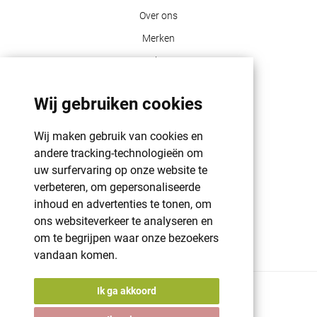
Over ons
Merken
Blog
Contact
Wij gebruiken cookies
Klant info
Wij maken gebruik van cookies en
GDPR | PRIVACY POLICY | HAROGIFTS
andere tracking-technologieën om
PMS kleuren
uw surfervaring op onze website te
verbeteren, om gepersonaliseerde
Cookie beleid
inhoud en advertenties te tonen, om
Voorwaarden en bepalingen
ons websiteverkeer te analyseren en
Winkelwagen
om te begrijpen waar onze bezoekers
vandaan komen.
Ik ga akkoord
© 2026 Harogifts
BE98765445