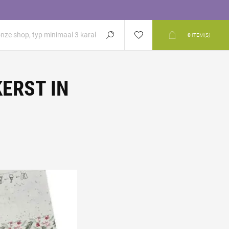
0
ITEM(S)
KERST IN