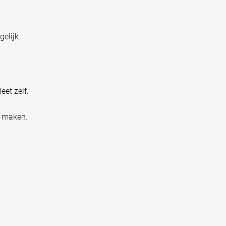
elijk.
et zelf.
n maken.