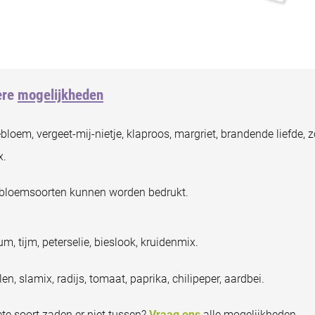
ere
mogelijkheden
ebloem, vergeet-mij-nietje, klaproos, margriet, brandende liefde
x.
le bloemsoorten kunnen worden bedrukt.
cum, tijm, peterselie, bieslook, kruidenmix.
len, slamix, radijs, tomaat, paprika, chilipeper, aardbei.
ete soort zaden er niet tussen?
Vraag ons
alle mogelijkheden.