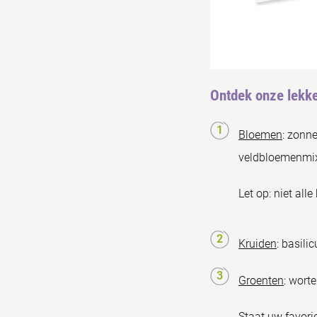
Ontdek onze lekk
Bloemen
: zonn
veldbloemenmi
Let op: niet al
Kruiden
: basili
Groenten
: worte
Staat uw favori