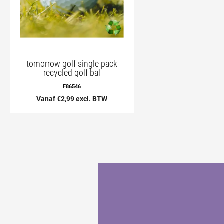
tomorrow golf single pack
recycled golf bal
F86546
Vanaf €2,99 excl. BTW