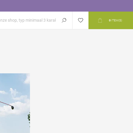
0
ITEM(S)