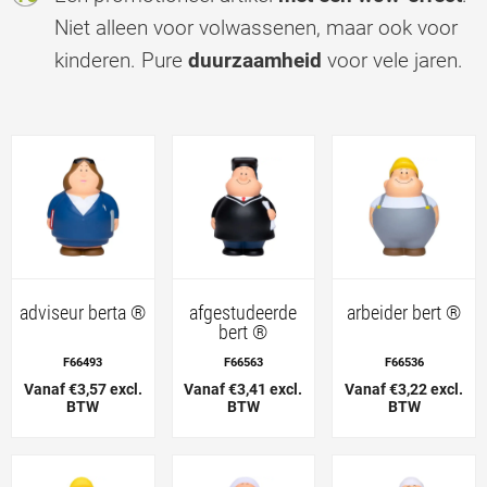
Niet alleen voor volwassenen, maar ook voor
kinderen. Pure
duurzaamheid
voor vele jaren.
adviseur berta ®
afgestudeerde
arbeider bert ®
bert ®
F66493
F66563
F66536
Vanaf €3,57 excl.
Vanaf €3,41 excl.
Vanaf €3,22 excl.
BTW
BTW
BTW