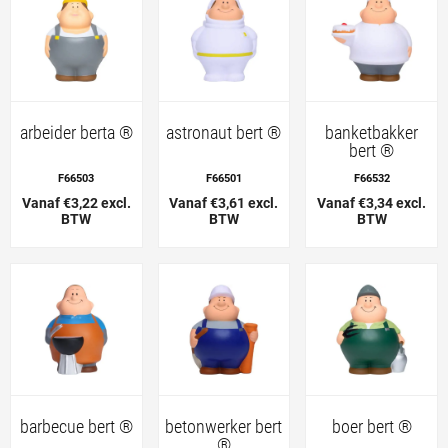
arbeider berta ®
astronaut bert ®
banketbakker
bert ®
F66503
F66501
F66532
Vanaf €3,22 excl.
Vanaf €3,61 excl.
Vanaf €3,34 excl.
BTW
BTW
BTW
barbecue bert ®
betonwerker bert
boer bert ®
®