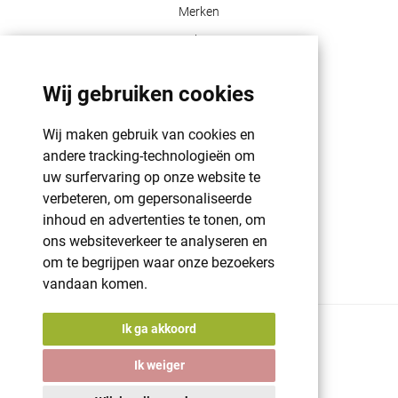
Merken
Blog
Contact
Wij gebruiken cookies
Klant info
Wij maken gebruik van cookies en
GDPR | PRIVACY POLICY | HAROGIFTS
andere tracking-technologieën om
PMS kleuren
uw surfervaring op onze website te
verbeteren, om gepersonaliseerde
Cookie beleid
inhoud en advertenties te tonen, om
Voorwaarden en bepalingen
ons websiteverkeer te analyseren en
Winkelwagen
om te begrijpen waar onze bezoekers
vandaan komen.
Ik ga akkoord
© 2026 Harogifts
BE98765445
Ik weiger
Cookie beleid
Voorwaarden en bepalingen