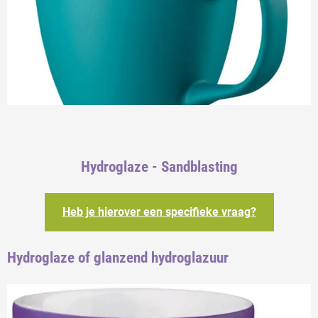
Hydroglaze - Sandblasting
Heb je hierover een specifieke vraag?
Hydroglaze of glanzend hydroglazuur