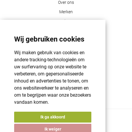
Over ons
Merken
Blog
Contact
Wij gebruiken cookies
Klant info
Wij maken gebruik van cookies en
GDPR | PRIVACY POLICY | HAROGIFTS
andere tracking-technologieën om
PMS kleuren
uw surfervaring op onze website te
verbeteren, om gepersonaliseerde
Cookie beleid
inhoud en advertenties te tonen, om
Voorwaarden en bepalingen
ons websiteverkeer te analyseren en
Winkelwagen
om te begrijpen waar onze bezoekers
vandaan komen.
Ik ga akkoord
© 2026 Harogifts
BE98765445
Ik weiger
Cookie beleid