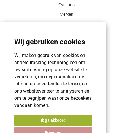
Over ons
Merken
Blog
Contact
Wij gebruiken cookies
Klant info
Wij maken gebruik van cookies en
GDPR | PRIVACY POLICY | HAROGIFTS
andere tracking-technologieën om
PMS kleuren
uw surfervaring op onze website te
verbeteren, om gepersonaliseerde
Cookie beleid
inhoud en advertenties te tonen, om
Voorwaarden en bepalingen
ons websiteverkeer te analyseren en
Winkelwagen
om te begrijpen waar onze bezoekers
vandaan komen.
Ik ga akkoord
© 2026 Harogifts
BE98765445
Ik weiger