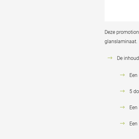
Deze promotione
glanslaminaat.
De inhoud 
Een 
5 do
Een 
Een 