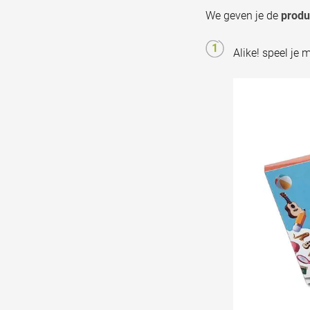
We geven je de
produc
Alike! speel je 