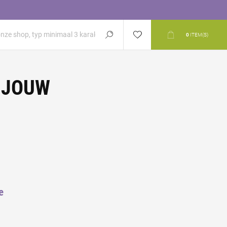
0
ITEM(S)
 JOUW
e