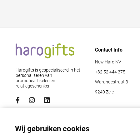
Contact Info
New Haro NV
Harogifts is gespecialiseerd in het
+32 52 444 375
personaliseren van
promotieartikelen en
Warandestraat 3
relatiegeschenken.
9240 Zele
Abonneer je op de nieuwsbrief
Emailadres
*
Wij gebruiken cookies