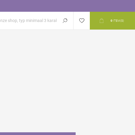
0
ITEM(S)