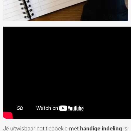
Je uitwisbaar notitieboekje met
handige indeling
is