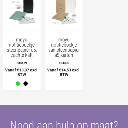
moyu
moyu
notitieboekje
notitieboekje
steenpapier a5,
van steenpapier
zachte kaft
a5 karton
F84479
F84430
Vanaf €13,07 excl.
Vanaf €14,53 excl.
BTW
BTW
Nood aan hulp op maat?