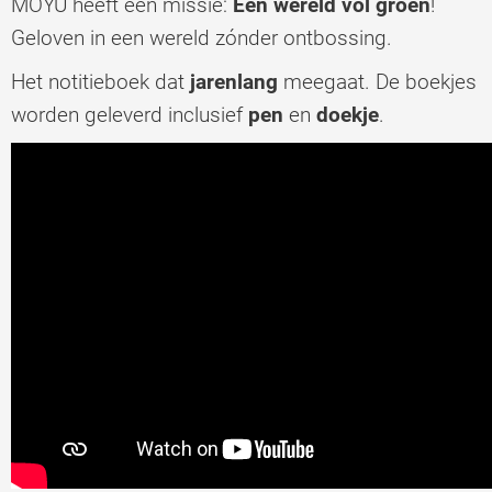
MOYU heeft een missie:
Een wereld vol groen
!
Geloven in een wereld zónder ontbossing.
Het notitieboek dat
jarenlang
meegaat. De boekjes
worden geleverd inclusief
pen
en
doekje
.