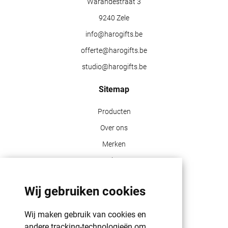
Warandestraat 3
9240 Zele
info@harogifts.be
offerte@harogifts.be
studio@harogifts.be
Sitemap
Producten
Over ons
Merken
Blog
Contact
Wij gebruiken cookies
Klant info
Wij maken gebruik van cookies en
GDPR | PRIVACY POLICY | HAROGIFTS
andere tracking-technologieën om