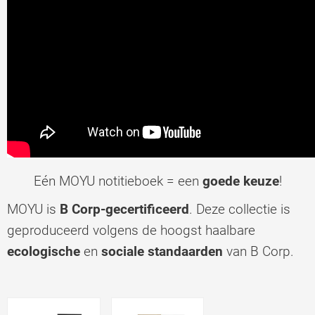
Eén MOYU notitieboek = een
goede keuze
!
MOYU is
B Corp-gecertificeerd
. Deze collectie is
geproduceerd volgens de hoogst haalbare
ecologische
en
sociale standaarden
van B Corp.