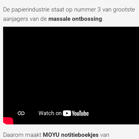
De papierindustrie staat op nummer 3 van grootste
aanjagers van de
massale ontbossing
.
Daarom maakt
MOYU notitieboekjes
van