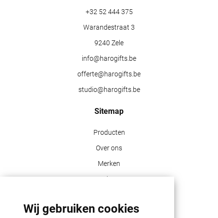
+32 52 444 375
Warandestraat 3
9240 Zele
info@harogifts.be
offerte@harogifts.be
studio@harogifts.be
Sitemap
Producten
Over ons
Merken
Blog
Contact
Wij gebruiken cookies
Klant info