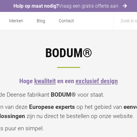
Hulp op maat nodig?
Vraag een gratis offerte aan
Merken
Blog
Contact
BODUM®
Hoge
kwaliteit
en een
exclusief design
 de Deense fabrikant
BODUM®
voor staat.
en van deze
Europese experts
op het gebied van
eenv
plossingen
zijn nu direct te bestellen op onze website.
is puur en simpel.