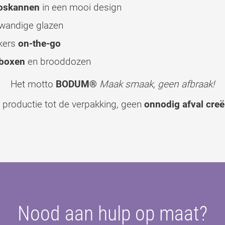
oskannen
in een mooi design
wandige glazen
kers
on-the-go
boxen
en brooddozen
Het motto
BODUM®
Maak smaak, geen afbraak!
 productie tot de verpakking, geen
onnodig afval cre
Nood aan hulp op maat?