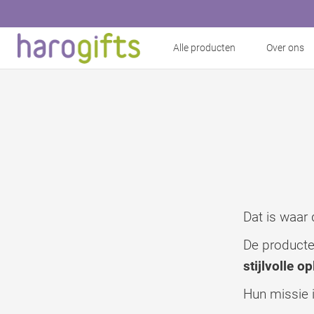
Alle producten
Over ons
Dat is waar
De product
stijlvolle o
Hun missie 