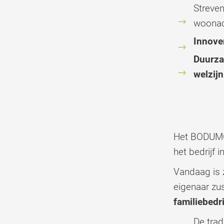
Streven
woonac
Innov
Duurz
welzijn
Het BODUM®
het bedrijf i
Vandaag is 
eigenaar z
familiebedri
De trad