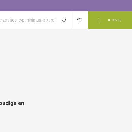
0
ITEM(S)
oudige en