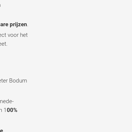
n
are prijzen
.
ect voor het
et.
eter Bodum
 mede-
n 1
00%
ve