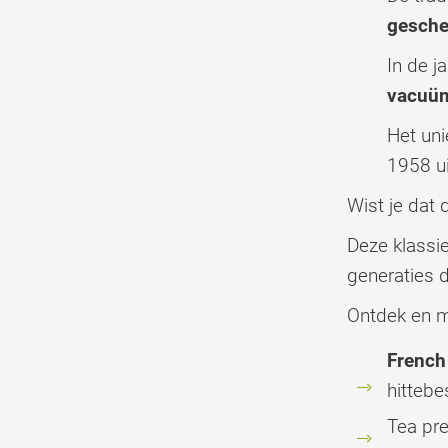
gesch
In de 
vacuüm
Het un
1958 ui
Wist je dat 
Deze klassi
generaties 
Ontdek en 
French
hittebe
Tea pre