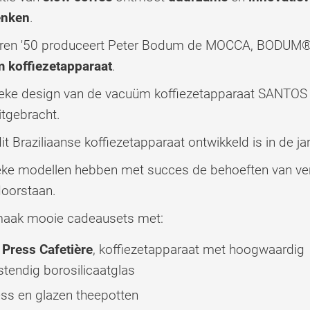
enken
.
jaren '50 produceert Peter Bodum de MOCCA, BODUM®’
 koffiezetapparaat
.
ieke design van de vacuüm koffiezetapparaat SANTOS 
tgebracht.
dit Braziliaanse koffiezetapparaat ontwikkeld is in de j
eke modellen hebben met succes de behoeften van ver
doorstaan.
maak mooie cadeausets met:
 Press Cafetière
, koffiezetapparaat met hoogwaardig
stendig borosilicaatglas
ss en glazen theepotten