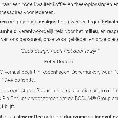
 naar een hoge kwaliteit koffie- en thee-oplossingen e
cessoires voor iedereen.
eren
om prachtige
designs
te ontwerpen tegen
betaalb
aamheid
, verantwoordelijkheid voor het
milieu
, en resp
van ons personeel, onze woongebieden en onze plane
”Goed design hoeft niet duur te zijn”
Peter Bodum.
 verhaal begint in Kopenhagen, Denemarken, waar P
n
1944
oprichtte.
zijn zoon Jørgen Bodum de directeur, die samen met
us Pia Bodum ervoor zorgen dat de BODUM® Group ee
jf
blijft.
itie van
slow coffee
ontmoet
duurzame
en
innovatie